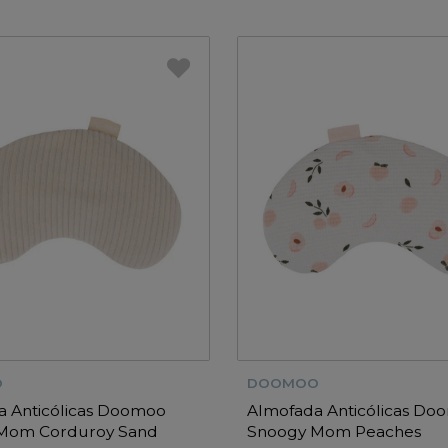
O
DOOMOO
a Anticólicas Doomoo
Almofada Anticólicas Do
Mom Corduroy Sand
Snoogy Mom Peaches