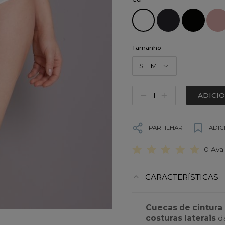
Tamanho
S | M
ADICI
PARTILHAR
ADIC
0 Ava
CARACTERÍSTICAS
Cuecas de cintura 
costuras laterais
da