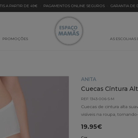
TIS A PARTIR DE 49€
·
PAGAMENTOS ONLINE SEGUROS
·
GARANTIA DE
PROMOÇÕES
AS ESCOLHAS
ANITA
Cuecas Cintura Alt
REF: 1343-006-S-M
Cuecas de cintura alta suav
visíveis na roupa, tornando-
19.95€
Cor