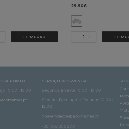
29.90€
COMPRAR
COMP
LOJA PORTO
SERVIÇO PÓS-VENDA
SOB
Cont
o 10:00 › 19:00
Segunda a Sexta 10:00 › 19:00
Term
Sábado, Domingo e Feriados 10:00 ›
spacomamas.pt
Polí
12:00
Mét
posvenda@espacomamas.pt
Envi
Troc
+351 963 396 200