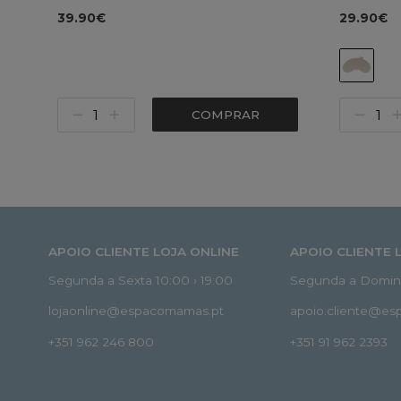
39.90€
29.90€
COMPRAR
APOIO CLIENTE LOJA ONLINE
APOIO CLIENTE 
Segunda a Sexta 10:00 › 19:00
Segunda a Doming
lojaonline@espacomamas.pt
apoio.cliente@e
+351 962 246 800
+351 91 962 2393