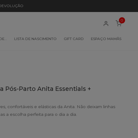
 DEVOLUÇÃO
0
 DE…
LISTA DE NASCIMENTO
GIFT CARD
ESPAÇO MAMÃS
a Pós-Parto Anita Essentials +
es, confortáveis e elásticas da Anita. Não deixam linhas
as a escolha perfeita para o dia a dia.