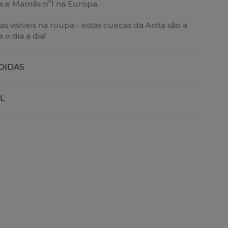
as e Mamãs nº1 na Europa.
s visíveis na roupa - estas cuecas da Anita são a
 o dia a dia!
DIDAS
L