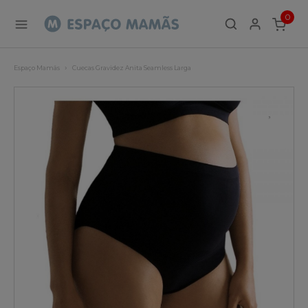
0
ITEMS
Espaço Mamãs
Cuecas Gravidez Anita Seamless Larga