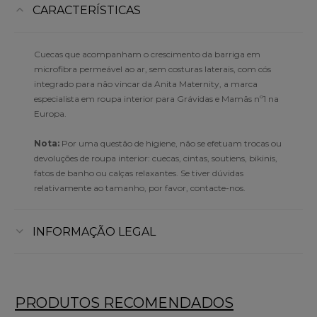
CARACTERÍSTICAS
Cuecas que acompanham o crescimento da barriga em
microfibra permeável ao ar, sem costuras laterais, com cós
integrado para não vincar da Anita Maternity, a marca
especialista em roupa interior para Grávidas e Mamãs nº1 na
Europa.
Nota:
Por uma questão de higiene, não se efetuam trocas ou
devoluções de roupa interior: cuecas, cintas, soutiens, bikinis,
fatos de banho ou calças relaxantes. Se tiver dúvidas
relativamente ao tamanho, por favor, contacte-nos.
INFORMAÇÃO LEGAL
PRODUTOS RECOMENDADOS