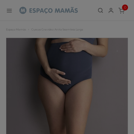
0
ITEMS
Espaço Mamãs
Cuecas Gravidez Anita Seamless Larga