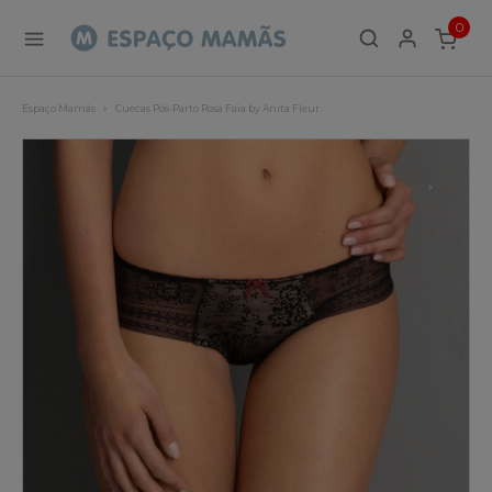
0
ITEMS
Espaço Mamãs
Cuecas Pós-Parto Rosa Faia by Anita Fleur