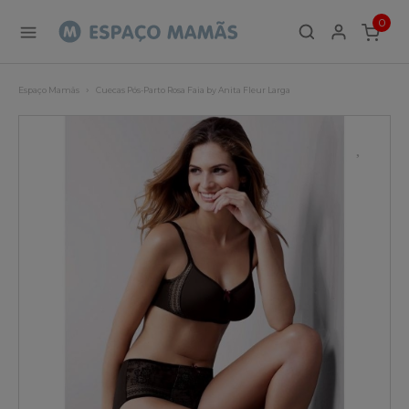
0
ITEMS
Espaço Mamãs
Cuecas Pós-Parto Rosa Faia by Anita Fleur Larga