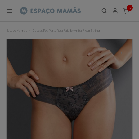
0
ITEMS
Espaço Mamãs
Cuecas Pós-Parto Rosa Faia by Anita Fleur String