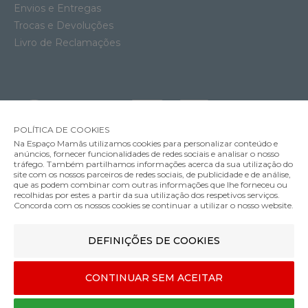
Envios e Entregas
Trocas e Devoluções
Livro de Reclamações
POLÍTICA DE COOKIES
Na Espaço Mamãs utilizamos cookies para personalizar conteúdo e
anúncios, fornecer funcionalidades de redes sociais e analisar o nosso
tráfego. Também partilhamos informações acerca da sua utilização do
site com os nossos parceiros de redes sociais, de publicidade e de análise,
que as podem combinar com outras informações que lhe forneceu ou
MÉTODOS DE ENVIO
recolhidas por estes a partir da sua utilização dos respetivos serviços.
Concorda com os nossos cookies se continuar a utilizar o nosso website.
DEFINIÇÕES DE COOKIES
MÉTODOS DE PAGAMENTO
Depósito Aspirador Nasal Miniland Care
CONTINUAR SEM ACEITAR
5.80€
Designed & developed by
Bsolus