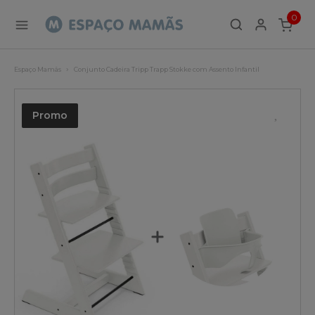
0
ITEMS
Espaço Mamãs
Conjunto Cadeira Tripp Trapp Stokke com Assento Infantil
Promo