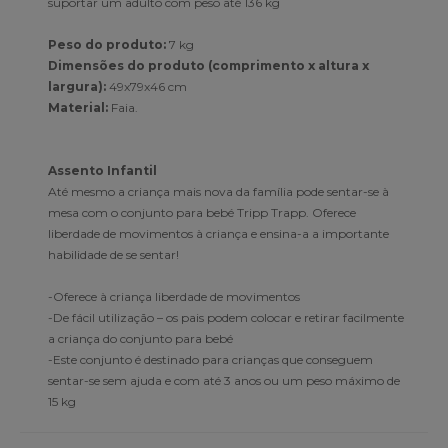
suportar um adulto com peso até 136 kg
Peso do produto:
7 kg
Dimensões do produto (comprimento x altura x
largura):
49x79x46 cm
Material:
Faia.
Assento Infantil
Até mesmo a criança mais nova da família pode sentar-se à
mesa com o conjunto para bebé Tripp Trapp. Oferece
liberdade de movimentos à criança e ensina-a a importante
habilidade de se sentar!
-Oferece à criança liberdade de movimentos
-De fácil utilização – os pais podem colocar e retirar facilmente
a criança do conjunto para bebé
-Este conjunto é destinado para crianças que conseguem
sentar-se sem ajuda e com até 3 anos ou um peso máximo de
15 kg