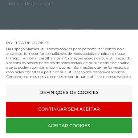
Livro de Reclamações
POLÍTICA DE COOKIES
Na Espaço Mamãs utilizamos cookies para personalizar conteúdo e
anúncios, fornecer funcionalidades de redes sociais e analisar o nosso
tráfego. Também partilhamos informações acerca da sua utilização do
site com os nossos parceiros de redes sociais, de publicidade e de análise,
que as podem combinar com outras informações que lhe forneceu ou
MÉTODOS DE ENVIO
recolhidas por estes a partir da sua utilização dos respetivos serviços.
Concorda com os nossos cookies se continuar a utilizar o nosso website.
Conjunto Cadeira Tripp Trapp Stokke com Assento Infantil
DEFINIÇÕES DE COOKIES
MÉTODOS DE PAGAMENTO
298.00€
279.00€
Cor
CONTINUAR SEM ACEITAR
Designed & developed by
Bsolus
ACEITAR COOKIES
©Espaço mamãs. Todos os direitos reservados
COMPRAR