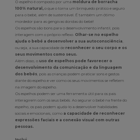
O espelho é composto por uma
moldura de borracha
100% natural,
o que o torna um brinquedo prático e seguro
para o bebé, além de sustentável. É também um ótimo
mordedor para as gengivas doridas do bebé!
Os espelhos são bons para o desenvolvimento infantil, pois
interagem com o próprio reflexo.
Olhar-se no espelho
ajuda o bebé a desenvolver a sua autoconsciência
,
ou seja, a sua capacidade de
reconhecer o seu corpo e os
seus movimentos como seus.
Além disso, o
uso de espelhos pode favorecer o
desenvolvimento da comunicação e da linguagem
dos bebés
, pois as crianças podem praticar sons e gestos
diante do espelho e ver como os seus movimentos se refletem
na imagem do espelho.
Os espelhos podem ser uma ferramenta útil para os pais
interagirem com os seus bebés. Ao segurar o bebé na frente do
espelho, os pais podem ajudá-lo a desenvolver habilidades
sociais e emocionais, como
a capacidade de reconhecer
expressões faciais e a conexão visual com outras
pessoas.
Inclui
: