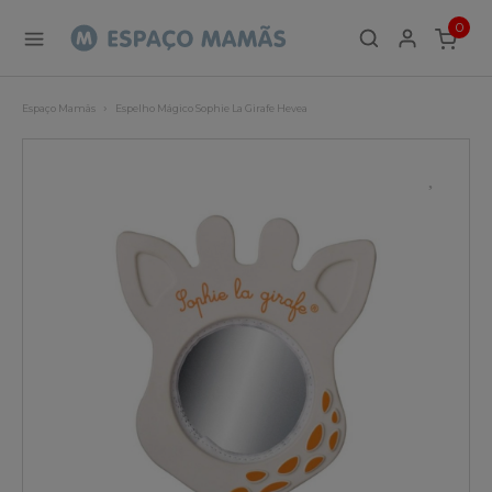
0
ITEMS
Espaço Mamãs
Espelho Mágico Sophie La Girafe Hevea