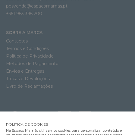
posvenda@espacomamas.pt
+351 963 396 200
SOBRE A MARCA
Contactos
Termos e Condições
Política de Privacidade
Métodos de Pagamento
Envios e Entregas
Trocas e Devoluções
Livro de Reclamações
POLÍTICA DE COOKIES
Na Espaço Mamãs utilizamos cookies para personalizar conteúdo e
anúncios, fornecer funcionalidades de redes sociais e analisar o nosso