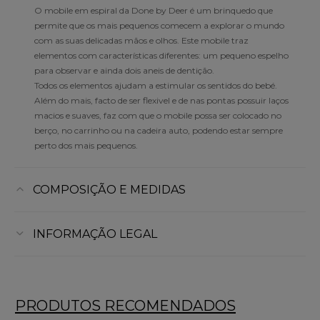
O mobile em espiral da Done by Deer é um brinquedo que
permite que os mais pequenos comecem a explorar o mundo
com as suas delicadas mãos e olhos. Este mobile traz
elementos com características diferentes: um pequeno espelho
para observar e ainda dois aneis de dentição.
Todos os elementos ajudam a estimular os sentidos do bebé.
Além do mais, facto de ser flexivel e de nas pontas possuir laços
macios e suaves, faz com que o mobile possa ser colocado no
berço, no carrinho ou na cadeira auto, podendo estar sempre
perto dos mais pequenos.
COMPOSIÇÃO E MEDIDAS
INFORMAÇÃO LEGAL
PRODUTOS RECOMENDADOS