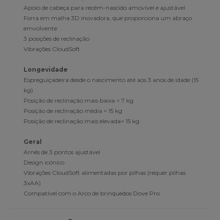
Apoio de cabeça para recém-nascido amovível e ajustável
Forra em malha 3D inovadora, que proporciona um abraço
emvolvente
3 posições de reclinação
Vibrações CloudSoft
Longevidade
Espreguiçadeira desde o nascimento até aos 3 anos de idade (15
kg)
Posição de reclinação mais baixa < 7 kg
Posição de reclinação média < 15 kg
Posição de reclinação mais elevada< 15 kg
Geral
Arnês de 3 pontos ajustável
Design icónico
Vibrações CloudSoft alimentadas por pilhas (requer pilhas
3xAA)
Compatível com o Arco de brinquedos Dove Pro