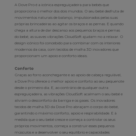
A Dove Pro é a icónica espreguiçadeira para bebés que
proporciona o melhor dos dois mundos. O seu bebé desfruta de
movimentos naturais de balanço, impulsionados pelas suas
próprias brincadeiras ao agitar os braços e as pernas. E quando
chega a altura de dar descanso aos pequenos braços e pernas
do bebé, as suaves vibrações CloudSoft ajudam-no a relaxar. O
design icónico foi concebido para combinar com os interiores
modernos da casa, com tecidos de malha 3D inovadores que
proporcionam um apoio e conforto ideais.
Conforto
Graças ao forro aconchegante e ao apoio de cabeça regulável,
a Dove Pro oferece o melhor apoio e conforto ao seu pequenote
desde o primeiro dia. E, ao contrário de qualquer outra
espreguiçadeira, as vibrações CloudSoft acalmam o seu bebé e
aliviam o desconforto da barriga e os gases. Os inovadores
tecidos de malha 3D da Dove Pro abraçam o corpo do bebé,
garantindo o máximo conforto, apoio e respirabilidade. E à
medida que o seu bebé cresce e começa a controlar os seus
próprios movimentos, começa a construir esses pequenos
músculos e a desenvolver o seu equilíbrio e capacidades