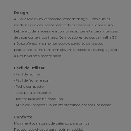
Design
A Dove Pro é um verdadeiro ícone do design. Com curvas
modernas únicas, acabamento de primeira qualidade e um
belo efeito de madeira, é a combinação perfeita para interiores
de casas contemporâneas. Os inovadores tecidos de malha 3D
não só oferecem o melhor apoio e conforto para o seu
pequenote, como também elevam o aspeto da espreguiçadeira
a um nível totalmente novo.
Fácil de utilizar
-Fácil de reclinar
-Fácil de fechar e abrir
-Fecho compacto
-Leve para transporte
-Tecidos laváveis na máquina
-Ative as vibrações CloudSoft premindo apenas um botão
Conforto
Movimentos naturais de balanço para brincar
Redutor acolchoado para recém-nascidos