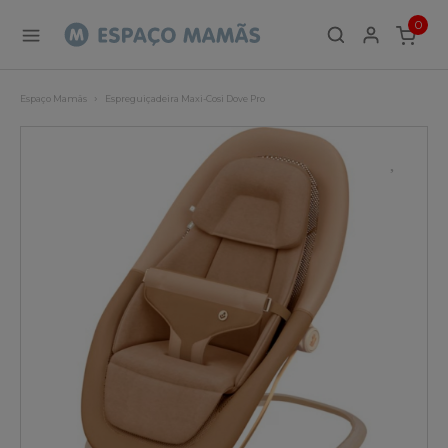
0
ITEMS
Espaço Mamãs
Espreguiçadeira Maxi-Cosi Dove Pro