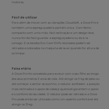
motoras.
Fácil de utilizar
Para além de inovar com as vibrações CloudSoft, a Dove Pro é
também uma espreguiçadeira portátil única. Com fecho
compacto com uma mão, fácil reclinação e um design leve,
nunca foi tão fácil guardar a espreguiçadeira ou levá-la
consigo. E os tecidos Eco Care 100% reciclados podem ser
retirados e colocados na máquina de lavar quando for altura de
os limpar.
Faixa etária
A Dove Pro foi concebida para evoluir com o seu filho ao longo
dos seus primeiros 3 anos de vida. Até atingir os 9 kg de peso ou
até começar a sentar-se sozinho, o redutor acolhedor, a posição
mais reclinada e o apoio de cabeça ajustável garantem o apoio
e o conforto do seu bebé. O redutor pode ser retirado e a Dove
Pro pode então ser utilizada como um assento confortável até
atingir os 15 kg.