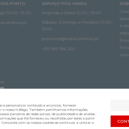
LOJA PORTO
SERVIÇO PÓS-VENDA
SOB
Cont
o 10:00 › 19:00
Segunda a Sexta 10:00 › 19:00
Term
Sábado, Domingo e Feriados 10:00 ›
spacomamas.pt
Polí
12:00
Mét
posvenda@espacomamas.pt
Envi
Troc
+351 963 396 200
Livr
VIO
ra personalizar conteúdo e anúncios, fornecer
lisar o nosso tráfego. Também partilhamos informações
ossos parceiros de redes sociais, de publicidade e de análise,
mações que lhe forneceu ou recolhidas por estes a partir
Bsolus.pt
CONT
s. Concorda com os nossos cookies se continuar a utilizar o