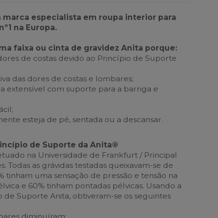
a marca especialista em roupa interior para
nº1 na Europa.
faixa ou cinta de gravidez Anita porque:
ores de costas devido ao Princípio de Suporte
iva das dores de costas e lombares;
ga extensível com suporte para a barriga e
cil;
mente esteja de pé, sentada ou a descansar.
rincípio de Suporte da Anita®
efetuado na Universidade de Frankfurt / Principal
s. Todas as grávidas testadas queixavam-se de
6% tinham uma sensação de pressão e tensão na
lvica e 60% tinham pontadas pélvicas. Usando a
o de Suporte Anita, obtiveram-se os seguintes
bares diminuíram;