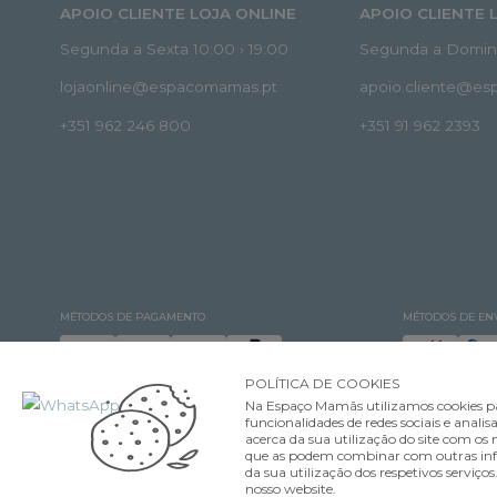
APOIO CLIENTE LOJA ONLINE
APOIO CLIENTE 
Segunda a Sexta 10:00 › 19:00
Segunda a Doming
lojaonline@espacomamas.pt
apoio.cliente@e
+351 962 246 800
+351 91 962 2393
MÉTODOS DE PAGAMENTO
MÉTODOS DE EN
POLÍTICA DE COOKIES
Na Espaço Mamãs utilizamos cookies pa
funcionalidades de redes sociais e ana
acerca da sua utilização do site com os n
que as podem combinar com outras infor
©Espaço Mamãs. Todos os direitos reservados Designed & developed by
da sua utilização dos respetivos serviço
nosso website.