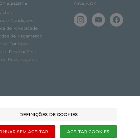
RE A MARCA
SIGA-NOS
actos
os e Condições
tica de Privacidade
odos de Pagamento
os e Entregas
as e Devoluções
o de Reclamações
DEFINIÇÕES DE COOKIES
INUAR SEM ACEITAR
ACEITAR COOKIES