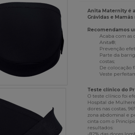
Anita Maternity é 
Grávidas e Mamãs 
Recomendamos uma 
Acaba com as d
Anita®;
Prevenção efet
Parte da barri
costas;
De colocação fá
Veste perfeita
Teste clínico do P
O teste clínico foi 
Hospital de Mulhere
dores nas costas, 9
zona abdominal e pé
cinta com o Princípi
resultados:
-82% das dores lom