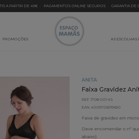
TIS A PARTIR DE 49€
·
PAGAMENTOS ONLINE SEGUROS
·
GARANTIA DE
PROMOÇÕES
AS ESCOLHAS
ANITA
Faixa Gravidez An
REF: 1708-001-XS
EAN: 4009706919650
Faixa de gravidez em micro
Deve encomendar o nº que 
abaixo).