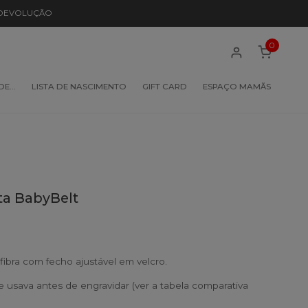
 DEVOLUÇÃO
0
 DE…
LISTA DE NASCIMENTO
GIFT CARD
ESPAÇO MAMÃS
ita BabyBelt
fibra com fecho ajustável em velcro.
usava antes de engravidar (ver a tabela comparativa