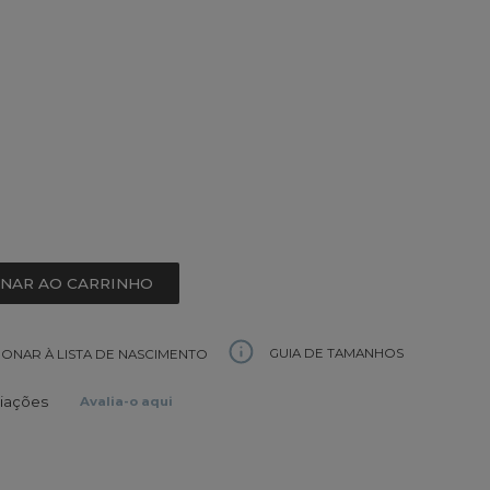
ONAR AO CARRINHO
GUIA DE TAMANHOS
IONAR À LISTA DE NASCIMENTO
liações
Avalia-o aqui