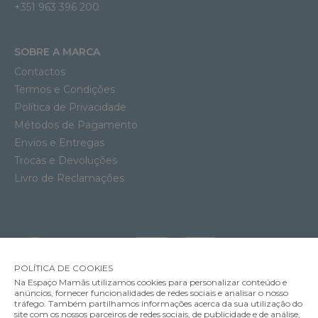
+351 963 396 200
SOBRE A MARCA
Contactos
Termos e Condições
Política de Privacidade
Métodos de Pagamento
Envios e Entregas
Trocas e Devoluções
Livro de Reclamações
POLÍTICA DE COOKIES
Na Espaço Mamãs utilizamos cookies para personalizar conteúdo e
anúncios, fornecer funcionalidades de redes sociais e analisar o nosso
tráfego. Também partilhamos informações acerca da sua utilização do
site com os nossos parceiros de redes sociais, de publicidade e de análise,