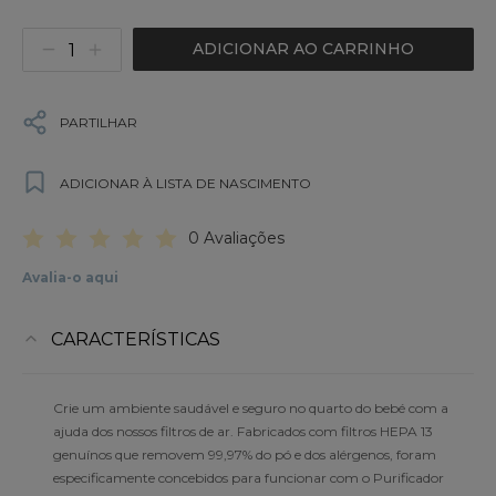
ADICIONAR AO CARRINHO
PARTILHAR
ADICIONAR À LISTA DE NASCIMENTO
0 Avaliações
Avalia-o aqui
CARACTERÍSTICAS
Crie um ambiente saudável e seguro no quarto do bebé com a
ajuda dos nossos filtros de ar. Fabricados com filtros HEPA 13
genuínos que removem 99,97% do pó e dos alérgenos, foram
especificamente concebidos para funcionar com o Purificador