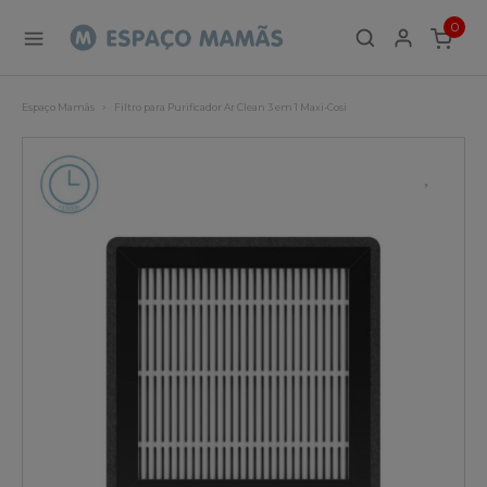
0
ITEMS
Espaço Mamãs
Filtro para Purificador Ar Clean 3 em 1 Maxi-Cosi