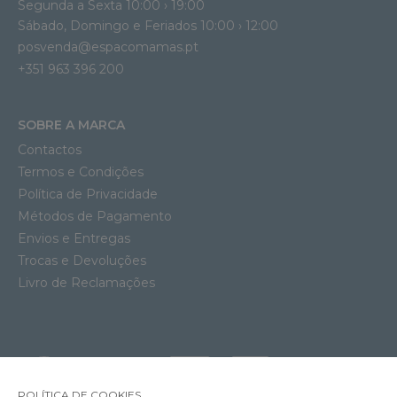
Segunda a Sexta 10:00 › 19:00
Sábado, Domingo e Feriados 10:00 › 12:00
posvenda@espacomamas.pt
+351 963 396 200
SOBRE A MARCA
Contactos
Termos e Condições
Política de Privacidade
Métodos de Pagamento
Envios e Entregas
Trocas e Devoluções
Livro de Reclamações
POLÍTICA DE COOKIES