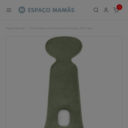
0
ITEMS
Espaço Mamãs
Forra Cadeira Auto Aeromoov AirLayer 3D Grupo 1