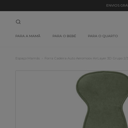
ENVIOS GRÁ
PARA A MAMÃ
PARA O BEBÉ
PARA O QUARTO
Espaço Mamãs
Forra Cadeira Auto Aeromoov AirLayer 3D Grupo 2/