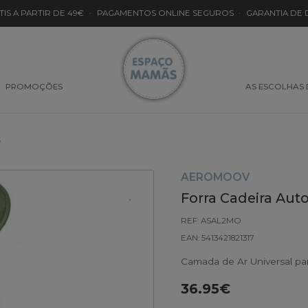
TIS A PARTIR DE 49€
·
PAGAMENTOS ONLINE SEGUROS
·
GARANTIA DE
PROMOÇÕES
AS ESCOLHAS
3
AEROMOOV
Forra Cadeira Aut
REF: ASAL2MO
EAN: 5413421821317
Camada de Ar Universal par
36.95€