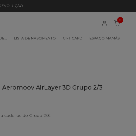
 DEVOLUÇÃO
0
 DE…
LISTA DE NASCIMENTO
GIFT CARD
ESPAÇO MAMÃS
o Aeromoov AirLayer 3D Grupo 2/3
a cadeiras do Grupo 2/3.