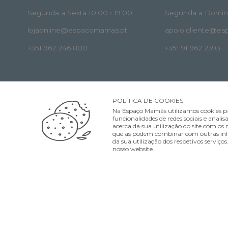
Segunda a Sexta 10:00 › 19:00
Segunda a Doming
lojaonline@espacomamas.pt
apoio.cliente@e
+351 962 246 800
+351 91 962 2393
POLÍTICA DE COOKIES
Na Espaço Mamãs utilizamos cookies pa
funcionalidades de redes sociais e ana
acerca da sua utilização do site com os n
que as podem combinar com outras infor
MÉTODOS DE PAGAMENTO
MÉTODOS DE EN
da sua utilização dos respetivos serviço
nosso website.
©Espaço Mamãs. Todos os direitos reservados Designed & developed by