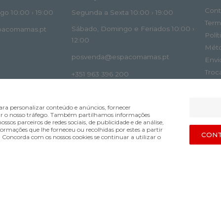
Cont
o 10:00 › 19:00
Segunda a Sexta 10:00 › 19:00
Term
Sábado, Domingo e Feriados 10:00 ›
spacomamas.pt
Polí
12:00
Mét
posvenda@espacomamas.pt
Envi
Troc
+351 963 396 200
Livr
ra personalizar conteúdo e anúncios, fornecer
lisar o nosso tráfego. Também partilhamos informações
ossos parceiros de redes sociais, de publicidade e de análise,
mações que lhe forneceu ou recolhidas por estes a partir
VIO
CONT
s. Concorda com os nossos cookies se continuar a utilizar o
Bsolus.pt