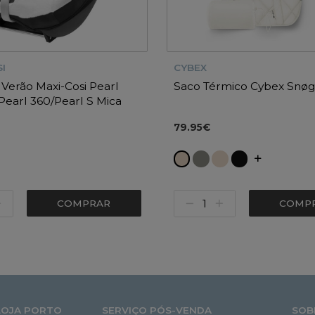
I
CYBEX
 Verão Maxi-Cosi Pearl
Saco Térmico Cybex Snøg
Pearl 360/Pearl S Mica
Mica Pro Eco/Mica Eco
79.95€
COMPRAR
COMP
LOJA PORTO
SERVIÇO PÓS-VENDA
SOB