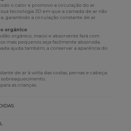
todo o calor e promovo a circulação do ar
o à sua tecnologia 3D em que a camada de ar não
, garantindo a circulação constante de ar.
o orgânico
dão orgânico, macio e absorvente fará com
dos mais pequenos seja facilmente absorvida.
mada ajuda também, a conservar a aparência do
tante de ar à volta das costas, pernas e cabeça;
e sobreaquecimento;
para as crianças.
DIDAS
L