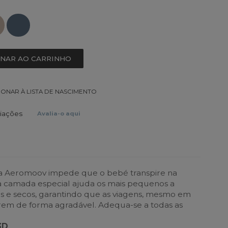
ONAR AO CARRINHO
IONAR À LISTA DE NASCIMENTO
liações
Avalia-o aqui
ca Aeromoov impede que o bebé transpire na
ua camada especial ajuda os mais pequenos a
s e secos, garantindo que as viagens, mesmo em
rrem de forma agradável. Adequa-se a todas as
3D