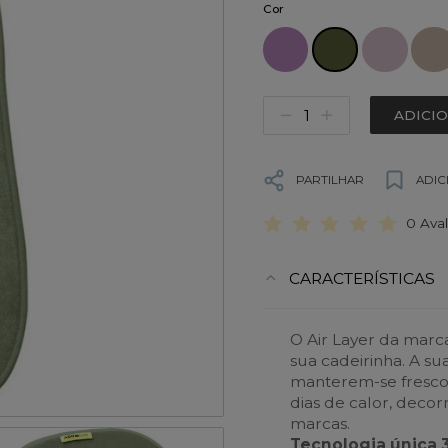
Cor
ADICI
PARTILHAR
ADIC
0 Ava
CARACTERÍSTICAS
O Air Layer da mar
sua cadeirinha. A s
manterem-se fresco
dias de calor, deco
marcas.
Tecnologia única 