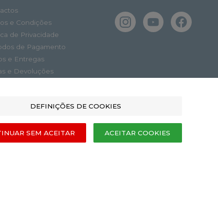
actos
os e Condições
tica de Privacidade
odos de Pagamento
os e Entregas
as e Devoluções
o de Reclamações
DEFINIÇÕES DE COOKIES
INUAR SEM ACEITAR
ACEITAR COOKIES