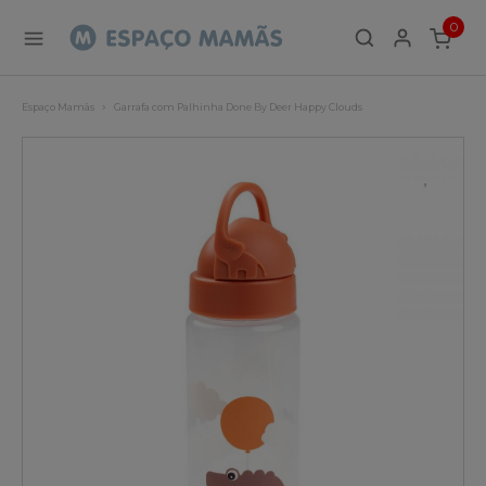
0
ITEMS
Espaço Mamãs
Garrafa com Palhinha Done By Deer Happy Clouds