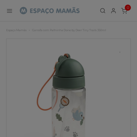
0
ITEMS
Espaço Mamãs
Garrafa com Palhinha Done by Deer Tiny Trails 350ml