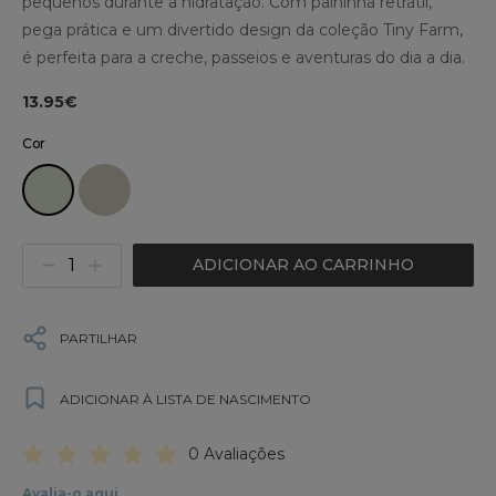
pequenos durante a hidratação. Com palhinha retrátil,
pega prática e um divertido design da coleção Tiny Farm,
é perfeita para a creche, passeios e aventuras do dia a dia.
13.95€
Cor
ADICIONAR AO CARRINHO
PARTILHAR
ADICIONAR À LISTA DE NASCIMENTO
0 Avaliações
Avalia-o aqui