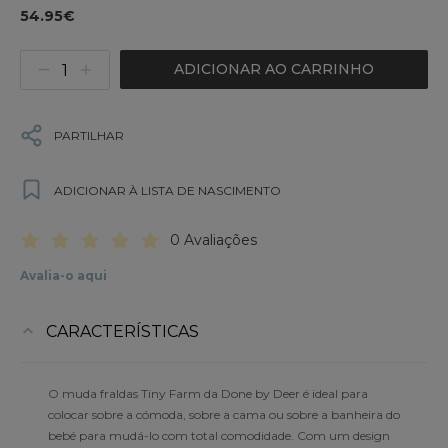
54.95€
ADICIONAR AO CARRINHO
PARTILHAR
ADICIONAR À LISTA DE NASCIMENTO
0 Avaliações
Avalia-o aqui
CARACTERÍSTICAS
O muda fraldas Tiny Farm da Done by Deer é ideal para
colocar sobre a cómoda, sobre a cama ou sobre a banheira do
bebé para mudá-lo com total comodidade. Com um design