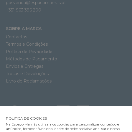
posvenda@espacomamas.pt
+351 963 396 200
SOBRE A MARCA
Contactos
Termos e Condições
Política de Privacidade
Métodos de Pagamento
Envios e Entregas
Trocas e Devoluções
Livro de Reclamações
POLÍTICA DE COOKIES
Na Espaço Mamãs utilizamos cookies para personalizar conteúdo e
anúncios, fornecer funcionalidades de redes sociais e analisar o nosso