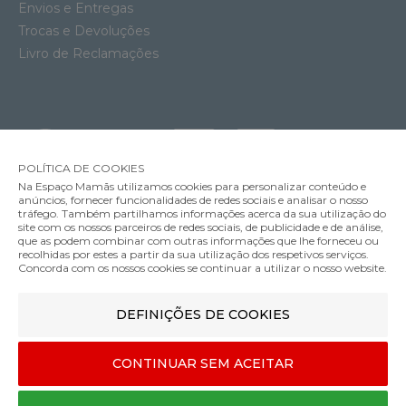
Envios e Entregas
Trocas e Devoluções
Livro de Reclamações
POLÍTICA DE COOKIES
Na Espaço Mamãs utilizamos cookies para personalizar conteúdo e
anúncios, fornecer funcionalidades de redes sociais e analisar o nosso
tráfego. Também partilhamos informações acerca da sua utilização do
site com os nossos parceiros de redes sociais, de publicidade e de análise,
que as podem combinar com outras informações que lhe forneceu ou
MÉTODOS DE ENVIO
recolhidas por estes a partir da sua utilização dos respetivos serviços.
Concorda com os nossos cookies se continuar a utilizar o nosso website.
DEFINIÇÕES DE COOKIES
MÉTODOS DE PAGAMENTO
Garrafa Térmica Chilly's Serie 2 Plum
33.00€
CONTINUAR SEM ACEITAR
350ml
Designed & developed by
Bsolus