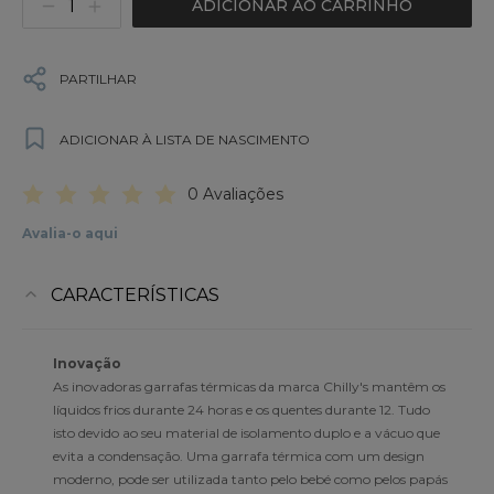
ADICIONAR AO CARRINHO
PARTILHAR
ADICIONAR À LISTA DE NASCIMENTO
0 Avaliações
Avalia-o aqui
CARACTERÍSTICAS
Inovação
As inovadoras garrafas térmicas da marca Chilly's mantêm os
líquidos frios durante 24 horas e os quentes durante 12. Tudo
isto devido ao seu material de isolamento duplo e a vácuo que
evita a condensação. Uma garrafa térmica com um design
moderno, pode ser utilizada tanto pelo bebé como pelos papás