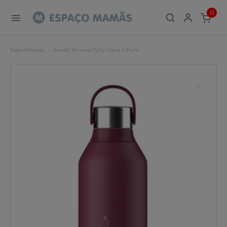
0
ITEMS
Espaço Mamãs
Garrafa Térmica Chilly's Serie 2 Plum