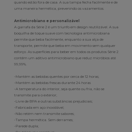
quando estão fora de casa. A sua tampa fecha facilmente e de
uma maneira hermética, prevenindo os vazamentos.
Antimicrobiano e personalizável
A garrafa da Série 2 é um triunfo em design reutilizável. A sua
boquilha de toque suave com tecnologia antimicrobiana
permite que beba facilmente, enquanto a sua alça de
transporte, permite que beba em movimento sem qualquer
esforço. As superfícies para beber em todos os produtos Série 2
contêm um aditivo antimicrobiano que reduz micróbios até
99,99%.
-Mantém as bebidas quentes por cerca de 12 horas;
-Mantém as bebidas frescas durante 24 horas
-A temperatura do interior, seja quente ou fria, não se
transmite para o exterior;
-Livre de BPA e outras substâncias prejudiciais;
-Fabricada em aço inoxidável;
-Não retém nem transmite sabores;
-Tampa hermética. Sem derrames;
-Parede dupla;