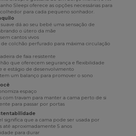
nho Sleepi oferece as opções necessárias para
acolhedor para cada pequeno sonhador.
nquilo
l suave dá ao seu bebé uma sensação de
mbrando o útero da mãe
 sem cantos vivos
 de colchão perfurado para máxima circulação
deira de faia resistente
lchão que oferecem segurança e flexibilidade
e e estágio de desenvolvimento
item um balanço para promover o sono
você
onomiza espaço
as com travam para manter a cama perto de si
ciente para passar por portas
tentabilidade
el significa que a cama pode ser usada por
s até aproximadamente 5 anos
idade para durar