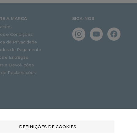
RE A MARCA
SIGA-NOS
actos
os e Condições
tica de Privacidade
odos de Pagamento
os e Entregas
as e Devoluções
o de Reclamações
DEFINIÇÕES DE COOKIES