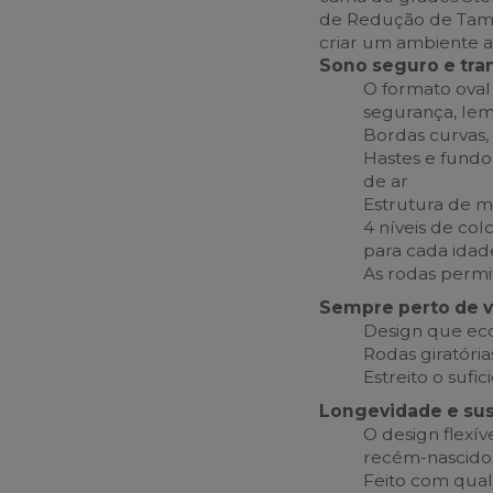
de Redução de Tama
criar um ambiente 
Sono seguro e tra
O formato ova
segurança, le
Bordas curvas,
Hastes e fundo
de ar
Estrutura de ma
4 níveis de co
para cada idad
As rodas perm
Sempre perto de 
Design que ec
Rodas giratóri
Estreito o sufi
Longevidade e sus
O design flexív
recém-nascido
Feito com qual