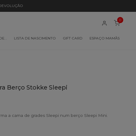
 DEVOLUÇÃO
0
 DE…
LISTA DE NASCIMENTO
GIFT CARD
ESPAÇO MAMÃS
ra Berço Stokke Sleepi
rma a cama de grades Sleepi num berço Sleepi Mini.