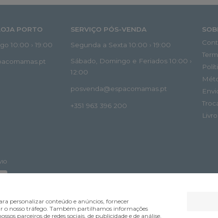
LOJA PORTO
SERVIÇO PÓS-VENDA
SOB
Cont
o 10:00 › 19:00
Segunda a Sexta 10:00 › 19:00
Term
Sábado, Domingo e Feriados 10:00 ›
spacomamas.pt
Polí
12:00
Mét
posvenda@espacomamas.pt
Envi
Troc
+351 963 396 200
Livr
VIO
ra personalizar conteúdo e anúncios, fornecer
lisar o nosso tráfego. Também partilhamos informações
ossos parceiros de redes sociais, de publicidade e de análise,