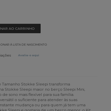
ONAR AO CARRINHO
IONAR À LISTA DE NASCIMENTO
liações
Avalia-o aqui
e Tamanho Stokke Sleepi transforma
a Stokke Sleepi maior no berço Sleepi Mini,
de sono mais flexível para sua família.
ersátil o suficiente para atender às suas
onstante mudança ou para quem já tem uma
ke Sleepi e gostaria de um berço menor, o Kit