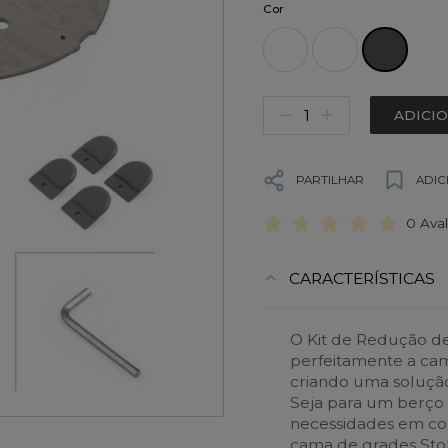
Cor
ADICI
PARTILHAR
ADIC
0 Ava
CARACTERÍSTICAS
O Kit de Redução d
perfeitamente a cam
criando uma solução 
Seja para um berço v
necessidades em c
cama de grades Stok