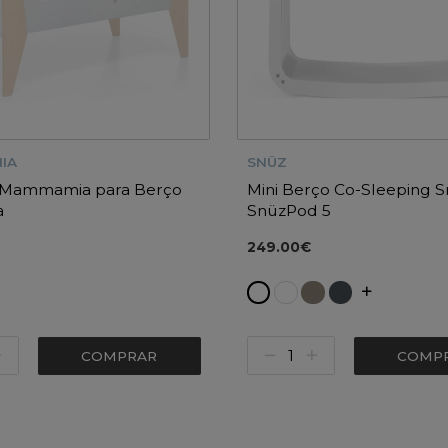
IA
SNÜZ
a Mammamia para Berço
Mini Berço Co-Sleeping 
a
SnüzPod 5
249.00€
COMPRAR
COMP