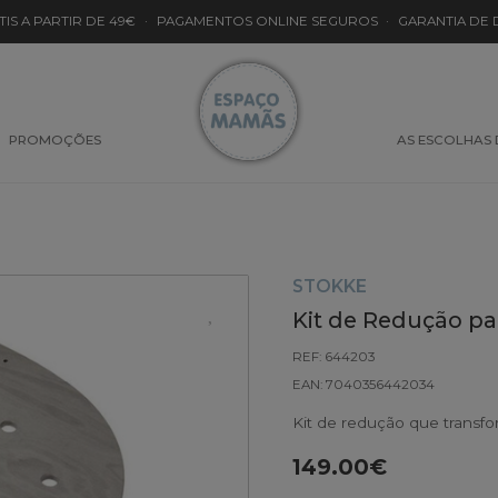
TIS A PARTIR DE 49€
·
PAGAMENTOS ONLINE SEGUROS
·
GARANTIA DE
PROMOÇÕES
AS ESCOLHAS
STOKKE
Kit de Redução pa
REF: 644203
EAN: 7040356442034
Kit de redução que transfo
149.00€