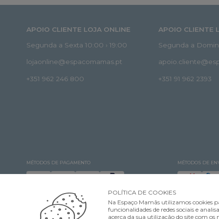
APOIO CLIENTE LOJA ONLINE
APOIO CLIENTE 
Segunda a Sexta 10:00 › 19:00
Segunda a Doming
lojaonline@espacomamas.pt
apoio.cliente@e
+351 962 246 800
+351 91 962 2393
MÉTODOS DE PAGAMENTO
MÉTODOS DE EN
POLÍTICA DE COOKIES
Na Espaço Mamãs utilizamos cookies pa
funcionalidades de redes sociais e ana
acerca da sua utilização do site com os n