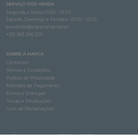
SERVIÇO PÓS-VENDA
Segunda a Sexta 10:00 › 19:00
Sábado, Domingo e Feriados 10:00 › 12:00
posvenda@espacomamas.pt
+351 963 396 200
SOBRE A MARCA
Contactos
Termos e Condições
Política de Privacidade
Métodos de Pagamento
Envios e Entregas
Trocas e Devoluções
Livro de Reclamações