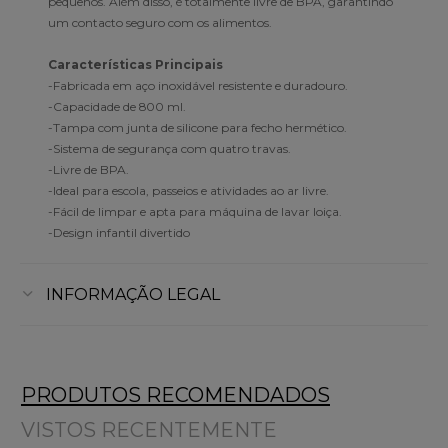
pequenos. Além disso, é totalmente livre de BPA, garantindo
um contacto seguro com os alimentos.
Características Principais
-Fabricada em aço inoxidável resistente e duradouro.
-Capacidade de 800 ml.
-Tampa com junta de silicone para fecho hermético.
-Sistema de segurança com quatro travas.
-Livre de BPA.
-Ideal para escola, passeios e atividades ao ar livre.
-Fácil de limpar e apta para máquina de lavar loiça.
-Design infantil divertido
INFORMAÇÃO LEGAL
PRODUTOS RECOMENDADOS
VISTOS RECENTEMENTE