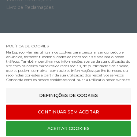
Livro de Reclamações
POLÍTICA DE COOKIES
Na Espaço Mamãs utilizamos cookies para personalizar conteúdo e
anúncios, fornecer funcionalidades de redes sociais e analisar o nosso
tráfego. Também partilhamos informações acerca da sua utilização do
site com os nossos parceiros de redes sociais, de publicidade e de análise,
que as podem combinar com outras informações que lhe forneceu ou
MÉTODOS DE ENVIO
recolhidas por estes a partir da sua utilização dos respetivos serviços.
Concorda com os nossos cookies se continuar a utilizar o nosso website.
DEFINIÇÕES DE COOKIES
MÉTODOS DE PAGAMENTO
Lençol Maxi-Cosi Newborn para Berço Swift
CONTINUAR SEM ACEITAR
34.99€
Designed & developed by
Bsolus
ACEITAR COOKIES
©Espaço mamãs. Todos os direitos reservados
COMPRAR