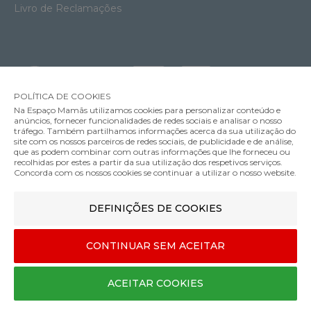
Livro de Reclamações
POLÍTICA DE COOKIES
Na Espaço Mamãs utilizamos cookies para personalizar conteúdo e
anúncios, fornecer funcionalidades de redes sociais e analisar o nosso
tráfego. Também partilhamos informações acerca da sua utilização do
site com os nossos parceiros de redes sociais, de publicidade e de análise,
que as podem combinar com outras informações que lhe forneceu ou
MÉTODOS DE ENVIO
recolhidas por estes a partir da sua utilização dos respetivos serviços.
Concorda com os nossos cookies se continuar a utilizar o nosso website.
Mala com Muda-Fraldas Anex
DEFINIÇÕES DE COOKIES
MÉTODOS DE PAGAMENTO
119.00€
Cor
CONTINUAR SEM ACEITAR
Designed & developed by
Bsolus
ACEITAR COOKIES
©Espaço mamãs. Todos os direitos reservados
COMPRAR