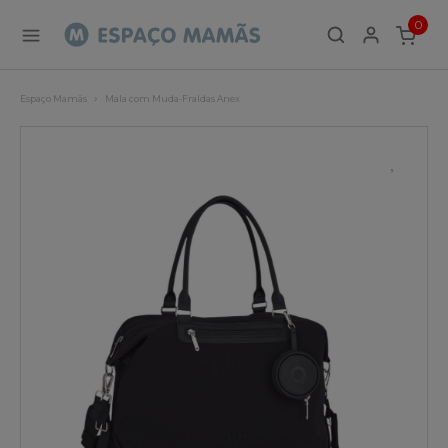
0
ITEMS
Espaço Mamãs
Mala com Muda-Fraldas Anex