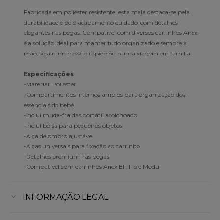
Fabricada em poliéster resistente, esta mala destaca-se pela
durabilidade e pelo acabamento cuidado, com detalhes
elegantes nas pegas. Compatível com diversos carrinhos Anex,
é a solução ideal para manter tudo organizado e sempre à
mão, seja num passeio rápido ou numa viagem em família.
Especificações
-Material: Poliéster
-Compartimentos internos amplos para organização dos
essenciais do bebé
-Inclui muda-fraldas portátil acolchoado
-Inclui bolsa para pequenos objetos
-Alça de ombro ajustável
-Alças universais para fixação ao carrinho
-Detalhes premium nas pegas
-Compatível com carrinhos Anex Eli, Flo e Modu
INFORMAÇÃO LEGAL