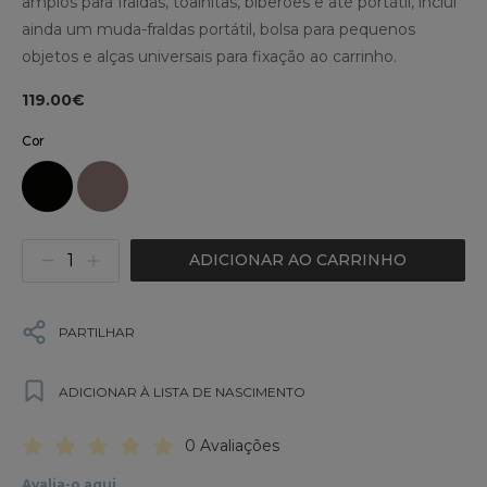
amplos para fraldas, toalhitas, biberões e até portátil, inclui
ainda um muda-fraldas portátil, bolsa para pequenos
objetos e alças universais para fixação ao carrinho.
119.00€
Cor
ADICIONAR AO CARRINHO
PARTILHAR
ADICIONAR À LISTA DE NASCIMENTO
0 Avaliações
Avalia-o aqui