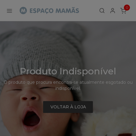
Detalhe
0
de
ITEMS
Produto
-
Sem
Produto
Produto Indisponível
O produto que procura encontra-se atualmente esgotado ou
indisponível.
VOLTAR À LOJA