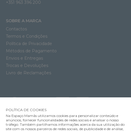
+351 963 396 200
SOBRE A MARCA
Contactos
Termos e Condições
Política de Privacidade
Métodos de Pagamento
Envios e Entregas
Trocas e Devoluções
Livro de Reclamações
POLÍTICA DE COOKIES
Na Espaço Mamãs utilizamos cookies para personalizar conteúdo e
anúncios, fornecer funcionalidades de redes sociais e analisar o nosso
tráfego. Também partilhamos informações acerca da sua utilização do
site com os nossos parceiros de redes sociais, de publicidade e de análise,