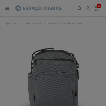
0
ITEMS
Espaço Mamãs
Mala para Carrinho Inglesina Aptica XT Adventure Bag