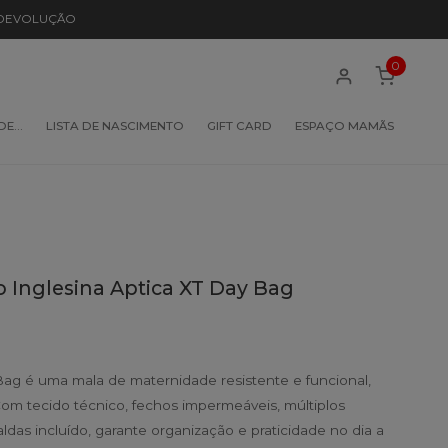
 DEVOLUÇÃO
0
 DE…
LISTA DE NASCIMENTO
GIFT CARD
ESPAÇO MAMÃS
o Inglesina Aptica XT Day Bag
Bag é uma mala de maternidade resistente e funcional,
 Com tecido técnico, fechos impermeáveis, múltiplos
das incluído, garante organização e praticidade no dia a