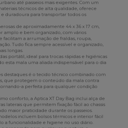
urbano até passeios mais exigentes. Com um
teriais técnicos de alta qualidade, oferece
 e duradoura para transportar todos os
rosas de aproximadamente 44 x 36 x 17 cm,
or amplo e bem organizado, com vários
facilitam a arrumação de fraldas, roupa,
ação. Tudo fica sempre acessível e organizado,
is longas.
s portátil, ideal para trocas rápidas e higiénicas
do esta mala uma aliada indispensável para o dia
s destaques é o tecido técnico combinado com
s, que protegem o conteúdo da mala contra
tornando-a perfeita para qualquer condição
mo conforto, a Aptica XT Day Bag inclui alça de
as laterais que permitem fixação fácil ao chassis
ndo maior praticidade durante os passeios.
odelos incluem bolsos térmicos e interior fácil
o a funcionalidade e higiene no uso diário.