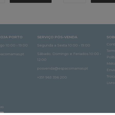
LOJA PORTO
SERVIÇO PÓS-VENDA
SOB
Cont
o 10:00 › 19:00
Segunda a Sexta 10:00 › 19:00
Term
Sábado, Domingo e Feriados 10:00 ›
spacomamas.pt
Polí
12:00
Mét
posvenda@espacomamas.pt
Envi
Troc
+351 963 396 200
Livr
VIO