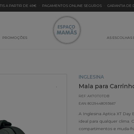
TIS A PARTIR DE 49€
·
PAGAMENTOS ONLINE SEGUROS
·
GARANTIA DE
PROMOÇÕES
AS ESCOLHAS
INGLESINA
Mala para Carrinh
REF: AX70T0TDB
EAN: 8029448093667
A Inglesina Aptica XT Day 
ideal para qualquer clima.
compartimentos e muda-fral