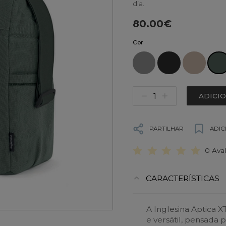
dia.
80.00€
Cor
ADICI
PARTILHAR
ADIC
0 Ava
CARACTERÍSTICAS
A Inglesina Aptica
e versátil, pensada 