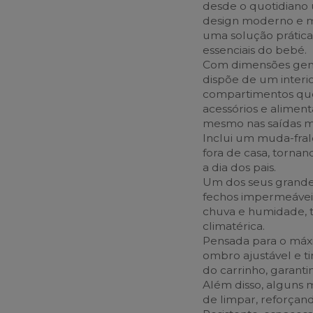
desde o quotidiano 
design moderno e ma
uma solução prática
essenciais do bebé.
Com dimensões gene
dispõe de um interi
compartimentos que 
acessórios e aliment
mesmo nas saídas ma
Inclui um muda-fralda
fora de casa, tornan
a dia dos pais.
Um dos seus grande
fechos impermeávei
chuva e humidade, 
climatérica.
Pensada para o máxi
ombro ajustável e tir
do carrinho, garanti
Além disso, alguns m
de limpar, reforçand