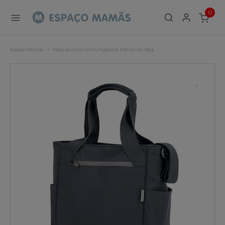
0
ITEMS
Espaço Mamãs
Mala para Carrinho Inglesina Electa Day Bag