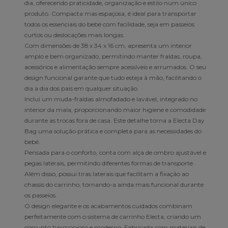
dia, oferecendo praticidade, organização e estilo num único
produto. Compacta mas espaçosa, é ideal para transportar
todos os essenciais do bebé com facilidade, seja em passeios
curtos ou deslocações mais longas.
Com dimensões de 38 x 34 x 16 cm, apresenta um interior
amplo e bem organizado, permitindo manter fraldas, roupa,
acessórios e alimentação sempre acessíveis e arrumados. O seu
design funcional garante que tudo esteja à mão, facilitando o
dia a dia dos pais em qualquer situação.
Inclui um muda-fraldas almofadado e lavável, integrado no
interior da mala, proporcionando maior higiene e comodidade
durante as trocas fora de casa. Este detalhe torna a Electa Day
Bag uma solução prática e completa para as necessidades do
bebé.
Pensada para o conforto, conta com alça de ombro ajustável e
pegas laterais, permitindo diferentes formas de transporte.
Além disso, possui tiras laterais que facilitam a fixação ao
chassis do carrinho, tornando-a ainda mais funcional durante
os passeios.
O design elegante e os acabamentos cuidados combinam
perfeitamente com o sistema de carrinho Electa, criando um
conjunto harmonioso e moderno. Fabricada com materiais de