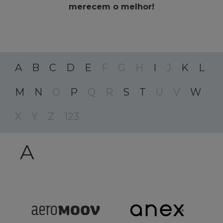
merecem o melhor!
A
B
C
D
E
F
G
H
I
J
K
L
M
N
O
P
Q
R
S
T
U
V
W
X
Y
Z
123
A