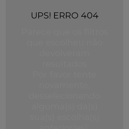
UPS! ERRO 404
Parece que os filtros
que escolheu não
devolveram
resultados
Por favor tente
novamente,
desselecionando
alguma(s) da(s)
sua(s) escolha(s)
anterior(es).