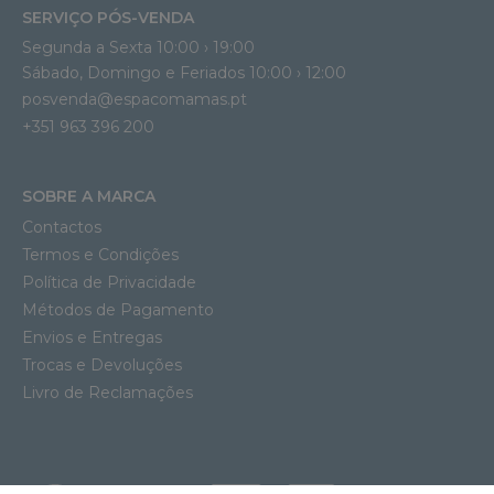
SERVIÇO PÓS-VENDA
Segunda a Sexta 10:00 › 19:00
Sábado, Domingo e Feriados 10:00 › 12:00
posvenda@espacomamas.pt
+351 963 396 200
SOBRE A MARCA
Contactos
Termos e Condições
Política de Privacidade
Métodos de Pagamento
Envios e Entregas
Trocas e Devoluções
Livro de Reclamações