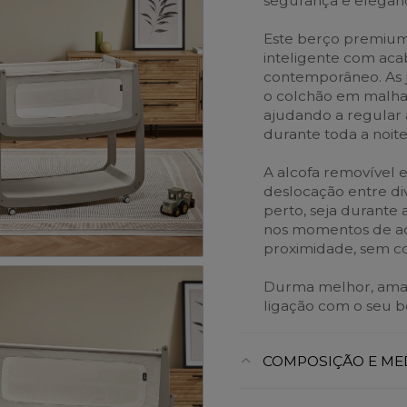
segurança e elegânc
Este berço premium
inteligente com acab
contemporâneo. As j
o colchão em malha
ajudando a regular 
durante toda a noite
A alcofa removível e
deslocação entre di
perto, seja durante
nos momentos de ac
proximidade, sem c
Durma melhor, amam
ligação com o seu 
COMPOSIÇÃO E ME