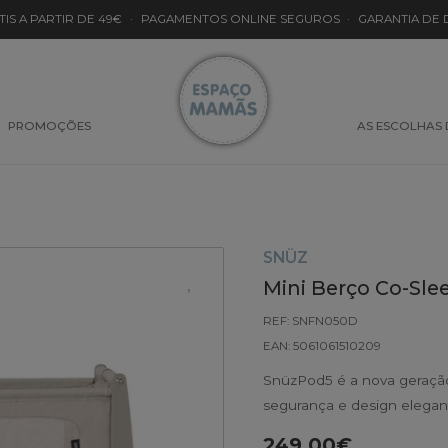
TIS A PARTIR DE 49€
·
PAGAMENTOS ONLINE SEGUROS
·
GARANTIA DE
PROMOÇÕES
AS ESCOLHAS
SNÜZ
Mini Berço Co-Sl
REF: SNFN050D
EAN: 5061061510209
SnüzPod5 é a nova geração
segurança e design elegan
249.00€