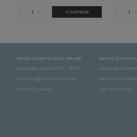
COMPRAR
APOIO CLIENTE LOJA ONLINE
APOIO CLIENTE 
Segunda a Sexta 10:00 › 19:00
Segunda a Doming
lojaonline@espacomamas.pt
apoio.cliente@e
+351 962 246 800
+351 91 962 2393