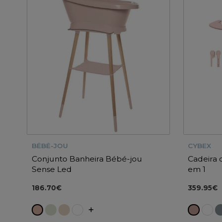
BÉBÉ-JOU
CYBEX
Conjunto Banheira Bébé-jou
Cadeira
Sense Led
em 1
186.70€
359.95€