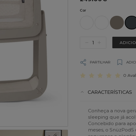
Cor
ADICI
PARTILHAR
ADIC
0 Ava
CARACTERÍSTICAS
Conheça a nova gera
sleeping que já aco
Concebido para apoia
meses, o SnüzPod5 of