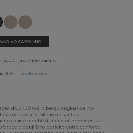
ONAR AO CARRINHO
IONAR À LISTA DE NASCIMENTO
liações
Avalia-o aqui
ção do SnüzPod, o berço original de co-
lheu mais de um milhão de sonhos.
r os pais e o bebé durante os primeiros seis
erece o equilíbrio perfeito entre conforto,