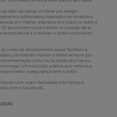
ia - a primeira caminha ideal para o seu bebé.
 ao lado da cama combina um design
amentos sofisticados, inspirados no mobiliário
anelas em malha respirável em todos os lados e
 3D promovem uma melhor circulação de ar,
a temperatura e a manter o bebé confortável
.
 as rodas de deslizamento suave facilitam a
visões, permitindo manter o bebé sempre por
 a amamentação noturna, as sestas diurnas ou
onchego. Uma solução prática que reforça a
omprometer a segurança nem o estilo.
ente com maior facilidade e fortaleça a
bebé com o SnüzPod5.
DIDAS