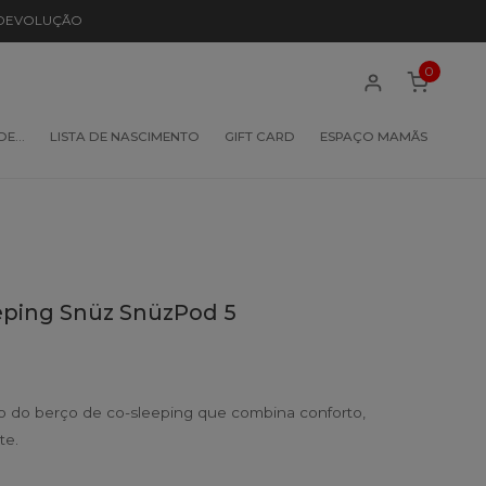
 DEVOLUÇÃO
0
 DE…
LISTA DE NASCIMENTO
GIFT CARD
ESPAÇO MAMÃS
eeping Snüz SnüzPod 5
 do berço de co-sleeping que combina conforto,
te.