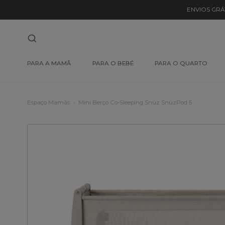
ENVIOS GRÁ
PARA A MAMÃ
PARA O BEBÉ
PARA O QUARTO
Espaço Mamãs
Mini Berço Co-Sleeping Snüz SnüzPod 5