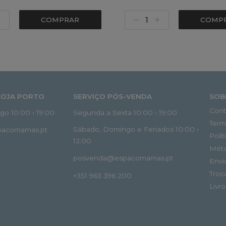
COMPRAR
COMP
LOJA PORTO
SERVIÇO PÓS-VENDA
SOB
Cont
o 10:00 › 19:00
Segunda a Sexta 10:00 › 19:00
Term
Sábado, Domingo e Feriados 10:00 ›
spacomamas.pt
Polí
12:00
Mét
posvenda@espacomamas.pt
Envi
Troc
+351 963 396 200
Livr