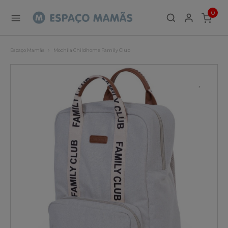
0
ITEMS
Espaço Mamãs
Mochila Childhome Family Club