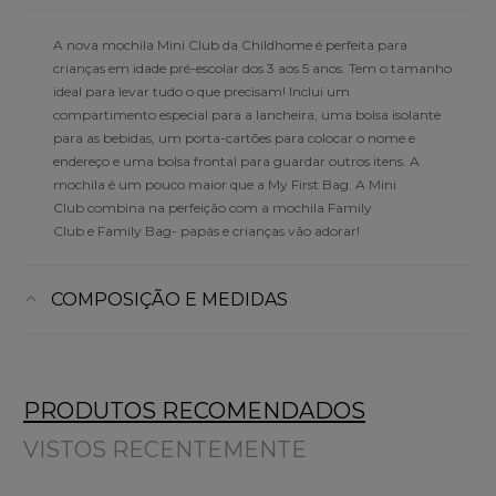
A nova mochila Mini Club da Childhome é perfeita para
crianças em idade pré-escolar dos 3 aos 5 anos. Tem o tamanho
ideal para levar tudo o que precisam! Inclui um
compartimento especial para a lancheira, uma bolsa isolante
para as bebidas, um porta-cartões para colocar o nome e
endereço e uma bolsa frontal para guardar outros itens. A
mochila é um pouco maior que a My First Bag. A Mini
Club combina na perfeição com a mochila Family
Club e Family Bag- papás e crianças vão adorar!
COMPOSIÇÃO E MEDIDAS
PRODUTOS RECOMENDADOS
VISTOS RECENTEMENTE