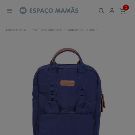
0
ITEMS
Espaço Mamãs
Mochila Childhome Mini Club Signature Urban