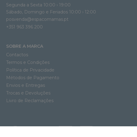
Segunda a Sexta 10:00 › 19:00
Sábado, Domingo e Feriados 10:00 › 12:00
posvenda@espacomamas.pt
+351 963 396 200
SOBRE A MARCA
Contactos
Termos e Condições
Política de Privacidade
Métodos de Pagamento
Envios e Entregas
Trocas e Devoluções
Livro de Reclamações