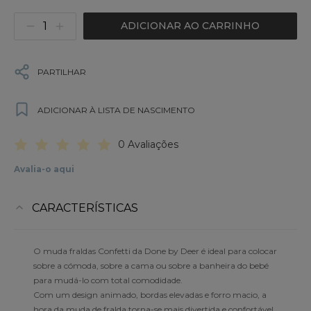
ADICIONAR AO CARRINHO
PARTILHAR
ADICIONAR À LISTA DE NASCIMENTO
0 Avaliações
Avalia-o aqui
CARACTERÍSTICAS
O muda fraldas Confetti da Done by Deer é ideal para colocar
sobre a cómoda, sobre a cama ou sobre a banheira do bebé
para mudá-lo com total comodidade.
Com um design animado, bordas elevadas e forro macio, a
hora da muda de fralda torna-se mais divertida e confortável