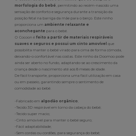
morfologia do bebé
, permitindo ao recém-nascido uma
sensação de conforto e segurança durante a transição da
posição fetal na barriga da mãe para o berço. Este ninho
proporciona um
ambiente relaxante e
aconchegante
para o bebé.
O Cocoon é
feito a partir de materiais respiráveis
suaves e seguros e possui um cinto amovível
que
possibilita manter o bebé virado para cima de forma cómoda,
deixando-o confortável nas costas. Este ninho da Doomoo pode
ainda ser aberto no fundo, adaptando-se ao crescimento da
criança desde o nascimento até aos 8 meses de idade.
De fácil transporte, proporciona uma fácil utilização em casa
ou em passeio, garantindo sempre o sentimento de
comodidade ao bebé.
-Fabricado em
algodão orgânico
;
-Tecido 3D respirável em torno da cabeça do bebé;
-Tecido super macio;
-Cinto amovível para manter o bebé seguro;
-Fácil adaptabilidade;
-Sem cordas ou cordões, para segurança do bebé;