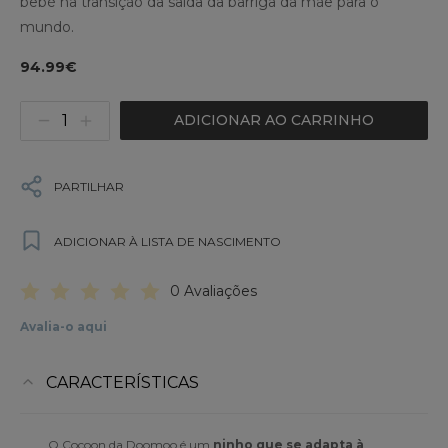
bebé na transição da saída da barriga da mãe para o
mundo.
94.99€
ADICIONAR AO CARRINHO
PARTILHAR
ADICIONAR À LISTA DE NASCIMENTO
0 Avaliações
Avalia-o aqui
CARACTERÍSTICAS
O Cocoon da Doomoo é um
ninho que se adapta à