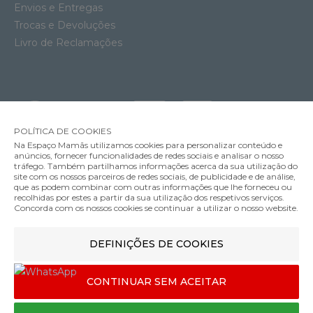
Envios e Entregas
Trocas e Devoluções
Livro de Reclamações
POLÍTICA DE COOKIES
Na Espaço Mamãs utilizamos cookies para personalizar conteúdo e
anúncios, fornecer funcionalidades de redes sociais e analisar o nosso
tráfego. Também partilhamos informações acerca da sua utilização do
site com os nossos parceiros de redes sociais, de publicidade e de análise,
que as podem combinar com outras informações que lhe forneceu ou
MÉTODOS DE ENVIO
recolhidas por estes a partir da sua utilização dos respetivos serviços.
Concorda com os nossos cookies se continuar a utilizar o nosso website.
Ninho Inglesina Welcome Pod
DEFINIÇÕES DE COOKIES
MÉTODOS DE PAGAMENTO
139.00€
Cor
CONTINUAR SEM ACEITAR
Designed & developed by
Bsolus