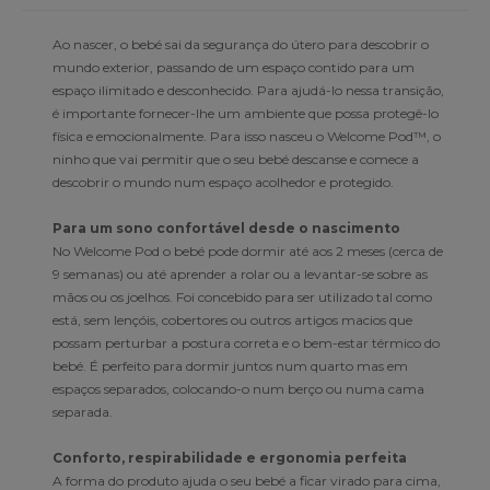
Ao nascer, o bebé sai da segurança do útero para descobrir o
mundo exterior, passando de um espaço contido para um
espaço ilimitado e desconhecido. Para ajudá-lo nessa transição,
é importante fornecer-lhe um ambiente que possa protegê-lo
física e emocionalmente. Para isso nasceu o Welcome Pod™, o
ninho que vai permitir que o seu bebé descanse e comece a
descobrir o mundo num espaço acolhedor e protegido.
Para um sono confortável desde o nascimento
No Welcome Pod o bebé pode dormir até aos 2 meses (cerca de
9 semanas) ou até aprender a rolar ou a levantar-se sobre as
mãos ou os joelhos. Foi concebido para ser utilizado tal como
está, sem lençóis, cobertores ou outros artigos macios que
possam perturbar a postura correta e o bem-estar térmico do
bebé. É perfeito para dormir juntos num quarto mas em
espaços separados, colocando-o num berço ou numa cama
separada.
Conforto, respirabilidade e ergonomia perfeita
A forma do produto ajuda o seu bebé a ficar virado para cima,