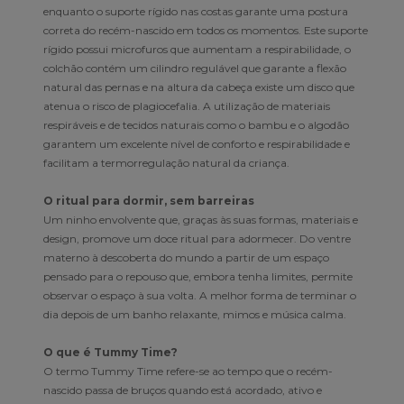
enquanto o suporte rígido nas costas garante uma postura
correta do recém-nascido em todos os momentos. Este suporte
rígido possui microfuros que aumentam a respirabilidade, o
colchão contém um cilindro regulável que garante a flexão
natural das pernas e na altura da cabeça existe um disco que
atenua o risco de plagiocefalia. A utilização de materiais
respiráveis e de tecidos naturais como o bambu e o algodão
garantem um excelente nível de conforto e respirabilidade e
facilitam a termorregulação natural da criança.
O ritual para dormir, sem barreiras
Um ninho envolvente que, graças às suas formas, materiais e
design, promove um doce ritual para adormecer. Do ventre
materno à descoberta do mundo a partir de um espaço
pensado para o repouso que, embora tenha limites, permite
observar o espaço à sua volta. A melhor forma de terminar o
dia depois de um banho relaxante, mimos e música calma.
O que é Tummy Time?
O termo Tummy Time refere-se ao tempo que o recém-
nascido passa de bruços quando está acordado, ativo e