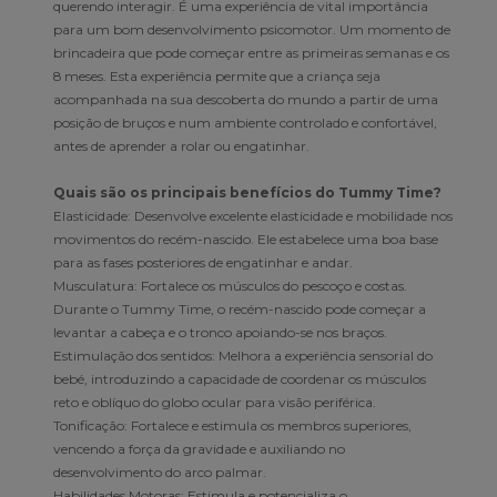
querendo interagir. É uma experiência de vital importância
para um bom desenvolvimento psicomotor. Um momento de
brincadeira que pode começar entre as primeiras semanas e os
8 meses. Esta experiência permite que a criança seja
acompanhada na sua descoberta do mundo a partir de uma
posição de bruços e num ambiente controlado e confortável,
antes de aprender a rolar ou engatinhar.
Quais são os principais benefícios do Tummy Time?
Elasticidade: Desenvolve excelente elasticidade e mobilidade nos
movimentos do recém-nascido. Ele estabelece uma boa base
para as fases posteriores de engatinhar e andar.
Musculatura: Fortalece os músculos do pescoço e costas.
Durante o Tummy Time, o recém-nascido pode começar a
levantar a cabeça e o tronco apoiando-se nos braços.
Estimulação dos sentidos: Melhora a experiência sensorial do
bebé, introduzindo a capacidade de coordenar os músculos
reto e oblíquo do globo ocular para visão periférica.
Tonificação: Fortalece e estimula os membros superiores,
vencendo a força da gravidade e auxiliando no
desenvolvimento do arco palmar.
Habilidades Motoras: Estimula e potencializa o