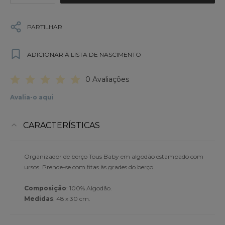
PARTILHAR
ADICIONAR À LISTA DE NASCIMENTO
0 Avaliações
Avalia-o aqui
CARACTERÍSTICAS
Organizador de berço Tous Baby em algodão estampado com
ursos. Prende-se com fitas às grades do berço.
Composição
: 100% Algodão.
Medidas
: 48 x 30 cm.