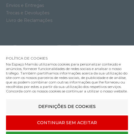
Envios e Entregas
Trocas e Devoluções
Livro de Reclamações
POLÍTICA DE COOKIES
Na Espaço Mamãs utilizamos cookies para personalizar conteúdo e
anúncios, fornecer funcionalidades de redes sociais e analisar o nosso
tráfego. Também partilhamos informações acerca da sua utilização do
site com os nossos parceiros de redes sociais, de publicidade e de análise,
que as podem combinar com outras informações que lhe forneceu ou
MÉTODOS DE ENVIO
recolhidas por estes a partir da sua utilização dos respetivos serviços.
Concorda com os nossos cookies se continuar a utilizar o nosso website.
Organizador para Berço Tous
DEFINIÇÕES DE COOKIES
MÉTODOS DE PAGAMENTO
39.00€
Cor
CONTINUAR SEM ACEITAR
Designed & developed by
Bsolus