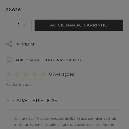
22.82€
ADICIONAR AO CARRINHO
PARTILHAR
ADICIONAR À LISTA DE NASCIMENTO
0 Avaliações
Avalia-o aqui
CARACTERÍSTICAS
Conjunto de 10 copos versáteis de 180ml que permitem extrair
o leite, armazená-lo e alimentar o seu bebé usando o mesmo