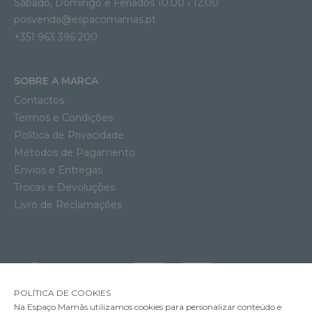
Sábado, Domingo e Feriados 10:00 › 12:00
posvenda@espacomamas.pt
+351 963 396 200
SOBRE A MARCA
Contactos
Termos e Condições
Política de Privacidade
Métodos de Pagamento
Envios e Entregas
Trocas e Devoluções
Livro de Reclamações
POLÍTICA DE COOKIES
Na Espaço Mamãs utilizamos cookies para personalizar conteúdo e