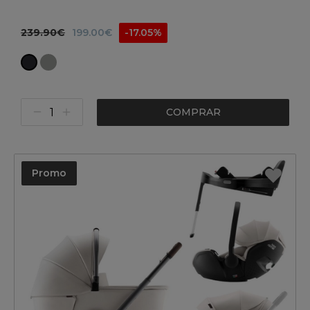
239.90€
199.00€
-17.05%
COMPRAR
Promo