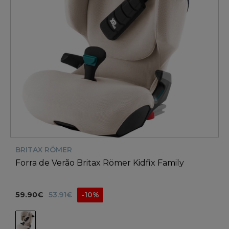
BRITAX RÖMER
Forra de Verão Britax Römer Kidfix Family
59.90€
53.91€
-10%