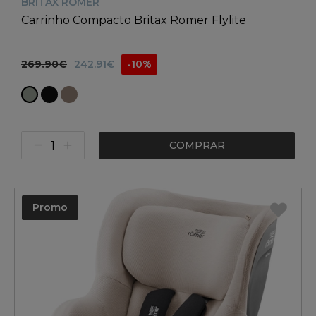
BRITAX RÖMER
Carrinho Compacto Britax Römer Flylite
269.90€
242.91€
-10%
COMPRAR
Promo