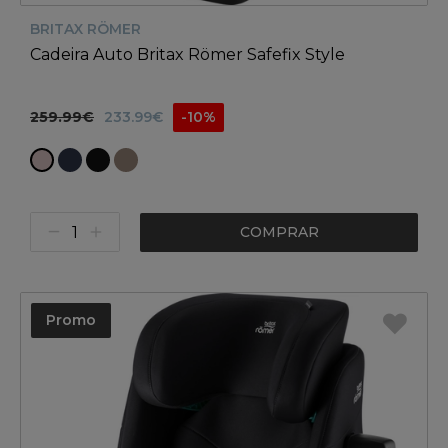
BRITAX RÖMER
Cadeira Auto Britax Römer Safefix Style
259.99€
233.99€
-10%
COMPRAR
Promo