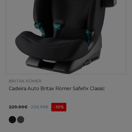
BRITAX RÖMER
Cadeira Auto Britax Römer Safefix Classic
229.99€
206.99€
-10%