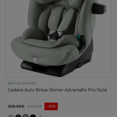
BRITAX RÖMER
Cadeira Auto Britax Römer Advansafix Pro Style
329.90€
296.91€
-10%