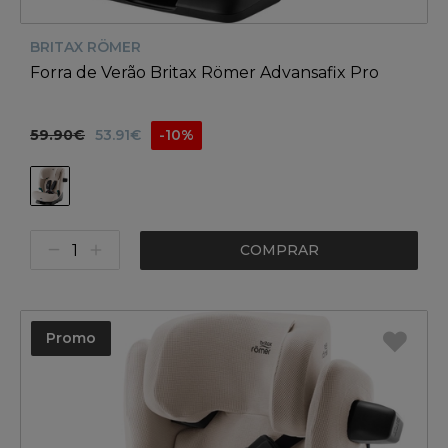
BRITAX RÖMER
Forra de Verão Britax Römer Advansafix Pro
59.90€
53.91€
-10%
COMPRAR
Promo