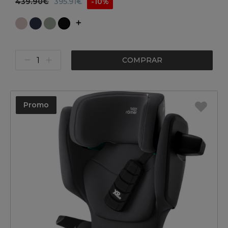
439.90€
395.91€
-10%
COMPRAR
Promo