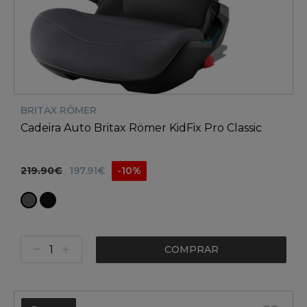
BRITAX RÖMER
Cadeira Auto Britax Römer KidFix Pro Classic
219.90€
197.91€
-10%
COMPRAR