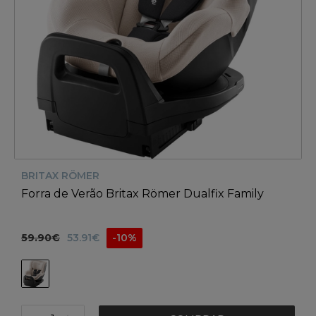
BRITAX RÖMER
Forra de Verão Britax Römer Dualfix Family
59.90€
53.91€
-10%