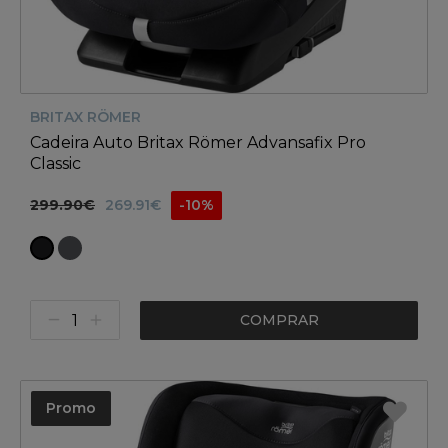
BRITAX RÖMER
Cadeira Auto Britax Römer Advansafix Pro
Classic
299.90€
269.91€
-10%
COMPRAR
Promo