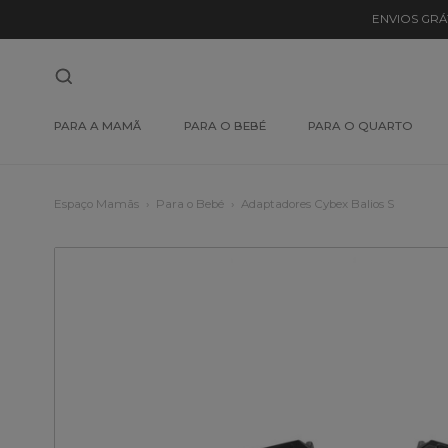
ENVIOS GRÁ
PARA A MAMÃ
PARA O BEBÉ
PARA O QUARTO
Espaço Mamãs
Para o Bebé
Adaptadores Cybex Balios S