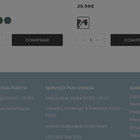
29.99€
COMPRAR
COMP
LOJA PORTO
SERVIÇO PÓS-VENDA
SOB
Cont
o 10:00 › 19:00
Segunda a Sexta 10:00 › 19:00
Term
Sábado, Domingo e Feriados 10:00 ›
spacomamas.pt
Polí
12:00
Mét
posvenda@espacomamas.pt
Envi
Troc
+351 963 396 200