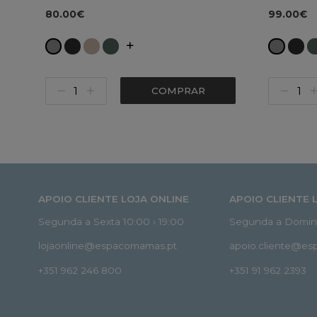
80.00€
99.00€
COMPRAR
APOIO CLIENTE LOJA ONLINE
APOIO CLIENTE 
Segunda a Sexta 10:00 › 19:00
Segunda a Doming
lojaonline@espacomamas.pt
apoio.cliente@e
+351 962 246 800
+351 91 962 2393