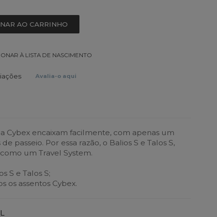
ONAR AO CARRINHO
IONAR À LISTA DE NASCIMENTO
liações
Avalia-o aqui
da Cybex encaixam facilmente, com apenas um
 de passeio. Por essa razão, o Balios S e Talos S,
 como um Travel System.
s S e Talos S;
s os assentos Cybex.
L