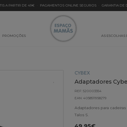
TIS A PARTIR DE 49€
·
PAGAMENTOS ONLINE SEGUROS
·
GARANTIA DE
PROMOÇÕES
AS ESCOLHAS
CYBEX
Adaptadores Cybex
REF: 520003354
EAN: 4058511958279
Adaptadores para cadeiras 
Talos S.
49.95€