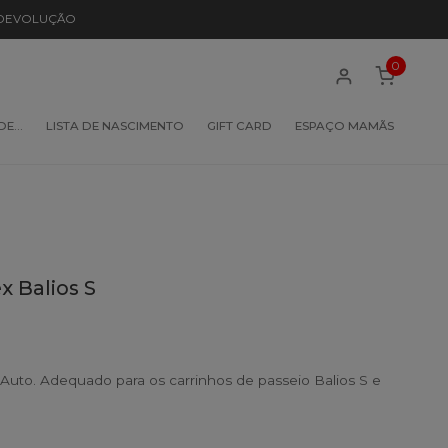
 DEVOLUÇÃO
0
 DE…
LISTA DE NASCIMENTO
GIFT CARD
ESPAÇO MAMÃS
 Balios S
Auto. Adequado para os carrinhos de passeio Balios S e