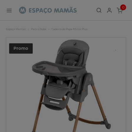
0
ITEMS
Espaço Mamãs
Para o Bebé
Cadeira de Papa Minla Plus
Promo