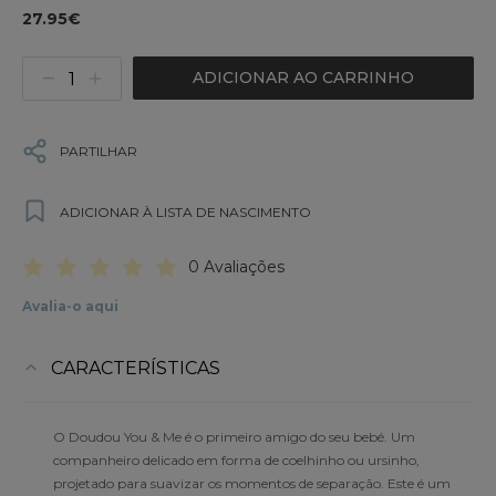
27.95€
ADICIONAR AO CARRINHO
PARTILHAR
ADICIONAR À LISTA DE NASCIMENTO
0 Avaliações
Avalia-o aqui
CARACTERÍSTICAS
O Doudou You & Me é o primeiro amigo do seu bebé. Um
companheiro delicado em forma de coelhinho ou ursinho,
projetado para suavizar os momentos de separação. Este é um