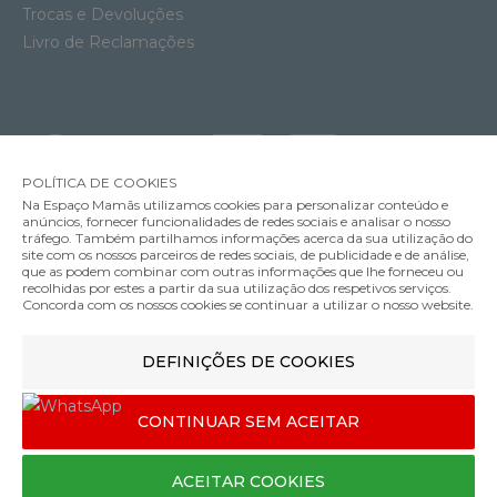
Trocas e Devoluções
Livro de Reclamações
POLÍTICA DE COOKIES
Na Espaço Mamãs utilizamos cookies para personalizar conteúdo e
anúncios, fornecer funcionalidades de redes sociais e analisar o nosso
tráfego. Também partilhamos informações acerca da sua utilização do
site com os nossos parceiros de redes sociais, de publicidade e de análise,
que as podem combinar com outras informações que lhe forneceu ou
MÉTODOS DE ENVIO
recolhidas por estes a partir da sua utilização dos respetivos serviços.
Concorda com os nossos cookies se continuar a utilizar o nosso website.
DEFINIÇÕES DE COOKIES
MÉTODOS DE PAGAMENTO
Peluche Doomoo Doudou You & Me Almond
CONTINUAR SEM ACEITAR
27.95€
Designed & developed by
Bsolus
ACEITAR COOKIES
©Espaço mamãs. Todos os direitos reservados