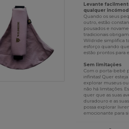
Levante facilment
qualquer incómodo
Quando os seus peq
outro, estão consta
pousados e novamen
tradicionais obriga
Wildride simplifica 
esforço quando que
estão prontos para e
Sem limitações
Com o porta-bebé par
infinitas! Quer esteja
explorar museus ou 
não há limitações. E
quer que as suas av
duradouro e as suas
possa explorar livr
emocionante para si 