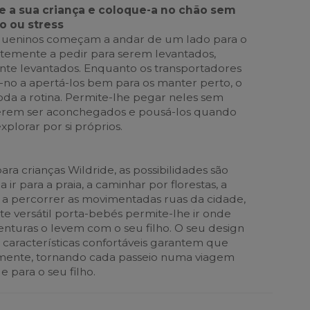
e a sua criança e coloque-a no chão sem
 ou stress
ueninos começam a andar de um lado para o
ntemente a pedir para serem levantados,
te levantados. Enquanto os transportadores
m-no a apertá-los bem para os manter perto, o
toda a rotina. Permite-lhe pegar neles sem
rem ser aconchegados e pousá-los quando
xplorar por si próprios.
a crianças Wildride, as possibilidades são
 a ir para a praia, a caminhar por florestas, a
a percorrer as movimentadas ruas da cidade,
ste versátil porta-bebés permite-lhe ir onde
enturas o levem com o seu filho. O seu design
 características confortáveis garantem que
emente, tornando cada passeio numa viagem
e para o seu filho.