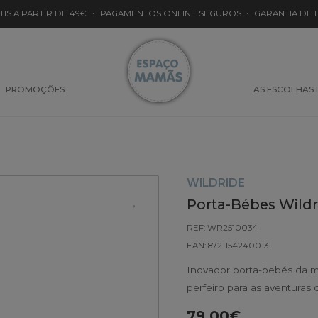
TIS A PARTIR DE 49€
·
PAGAMENTOS ONLINE SEGUROS
·
GARANTIA DE
PROMOÇÕES
AS ESCOLHAS
WILDRIDE
Porta-Bébes Wildr
REF: WR2510034
EAN: 8721154240013
Inovador porta-bebés da m
perfeiro para as aventuras 
79.00€