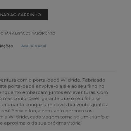
ONAR AO CARRINHO
IONAR À LISTA DE NASCIMENTO
liações
Avalia-o aqui
ventura com o porta-bebé Wildride. Fabricado
te porta-bebé envolve-o a si e ao seu filho no
o enquanto embarcam juntos em aventuras. Com
 mas confortável, garante que o seu filho se
 enquanto conquistam novos horizontes juntos.
 resiliência e força enquanto percorre os
om a Wildride, cada viagem torna-se um triunfo e
e aproxima-o da sua próxima vitória!