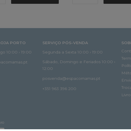
LOJA PORTO
SERVIÇO PÓS-VENDA
SOB
Cont
o 10:00 › 19:00
Segunda a Sexta 10:00 › 19:00
Term
Sábado, Domingo e Feriados 10:00 ›
spacomamas.pt
Polí
12:00
Mét
posvenda@espacomamas.pt
Envi
Troc
+351 963 396 200
Livr
VIO