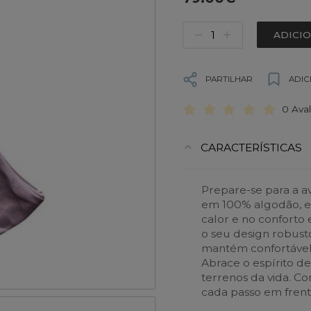
ADICI
PARTILHAR
ADIC
0 Ava
CARACTERÍSTICAS
Prepare-se para a a
em 100% algodão, es
calor e no confort
o seu design robusto
mantém confortável
Abrace o espírito de
terrenos da vida. C
cada passo em frent