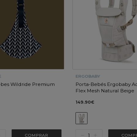
E
ERGOBABY
ébes Wildride Premium
Porta-Bebés Ergobaby Ad
s
Flex Mesh Natural Beige
149.90€
COMPRAR
COMP