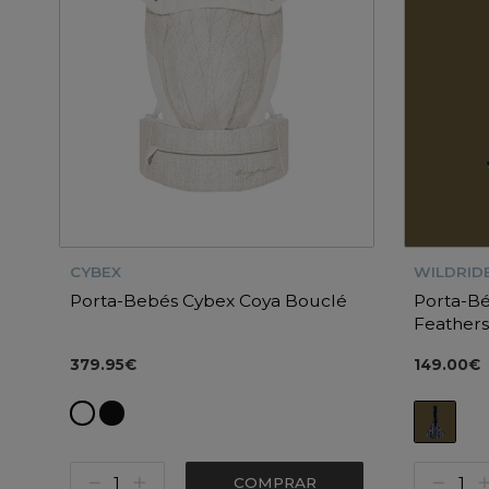
CYBEX
WILDRID
Porta-Bebés Cybex Coya Bouclé
Porta-B
Feather
379.95€
149.00€
COMPRAR