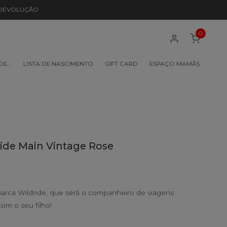
 DEVOLUÇÃO
0
 DE…
LISTA DE NASCIMENTO
GIFT CARD
ESPAÇO MAMÃS
ide Main Vintage Rose
arca Wildride, que será o companheiro de viagens
com o seu filho!