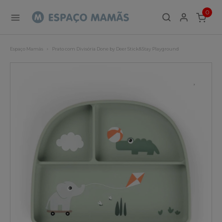
0
ITEMS
Espaço Mamãs
Prato com Divisória Done by Deer Stick&Stay Playground