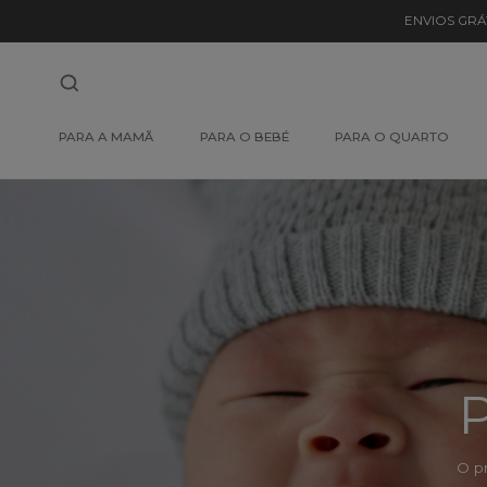
Detalhe
ENVIOS GRÁ
de
Produto
-
PARA A MAMÃ
PARA O BEBÉ
PARA O QUARTO
Sem
Produto
P
O p