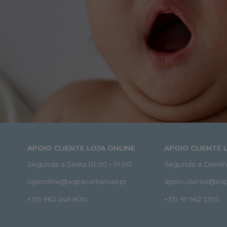
APOIO CLIENTE LOJA ONLINE
APOIO CLIENTE 
Segunda a Sexta 10:00 › 19:00
Segunda a Doming
lojaonline@espacomamas.pt
apoio.cliente@e
+351 962 246 800
+351 91 962 2393