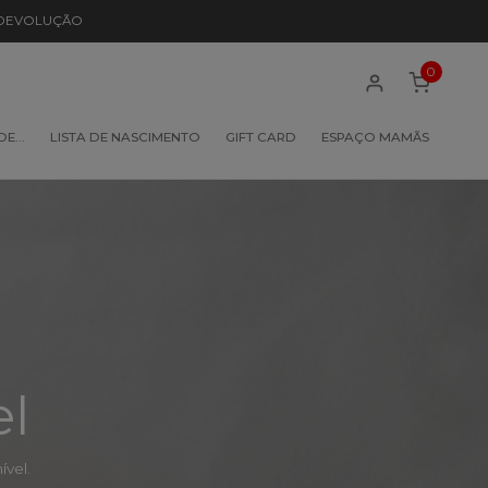
 DEVOLUÇÃO
0
 DE…
LISTA DE NASCIMENTO
GIFT CARD
ESPAÇO MAMÃS
el
vel.