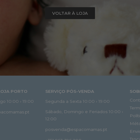
VOLTAR À LOJA
LOJA PORTO
SERVIÇO PÓS-VENDA
SOB
Cont
o 10:00 › 19:00
Segunda a Sexta 10:00 › 19:00
Term
Sábado, Domingo e Feriados 10:00 ›
spacomamas.pt
Polí
12:00
Mét
posvenda@espacomamas.pt
Envi
Troc