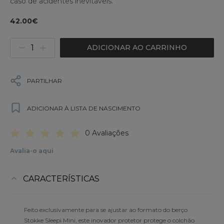
caso de acidentes inevitáveis.
42.00€
ADICIONAR AO CARRINHO
PARTILHAR
ADICIONAR À LISTA DE NASCIMENTO
0 Avaliações
Avalia-o aqui
CARACTERÍSTICAS
Feito exclusivamente para se ajustar ao formato do berço
Stokke Sleepi Mini, este inovador protetor protege o colchão