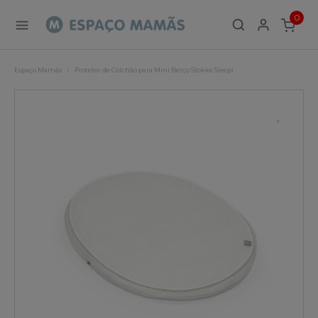
0
ITEMS
Espaço Mamãs
Protetor de Colchão para Mini Berço Stokke Sleepi