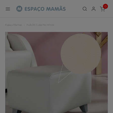
0
ITEMS
Espaço Mamãs
Pufe DC Cube Pés White