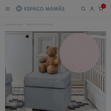
0
ITEMS
Espaço Mamãs
Pufe DC Privé Pés White