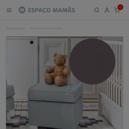
0
ITEMS
Espaço Mamãs
Pufe DC Privé Pés White