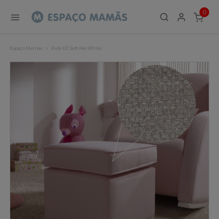
0
ITEMS
Espaço Mamãs
Pufe DC Soft Pés White