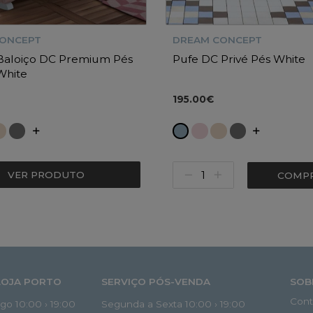
CONCEPT
DREAM CONCEPT
 Baloiço DC Premium Pés
Pufe DC Privé Pés White
White
195.00€
VER PRODUTO
COMP
LOJA PORTO
SERVIÇO PÓS-VENDA
SOB
Cont
o 10:00 › 19:00
Segunda a Sexta 10:00 › 19:00