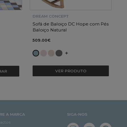
DREAM CONCEPT
Sofá de Baloiço DC Hope com Pés
Baloiço Natural
509.00€
VER PRODUTO
RAR
RE A MARCA
SIGA-NOS
actos