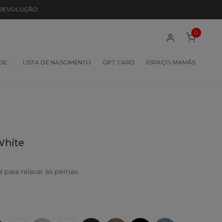
 DEVOLUÇÃO
0
 DE…
LISTA DE NASCIMENTO
GIFT CARD
ESPAÇO MAMÃS
White
al para relaxar as pernas.