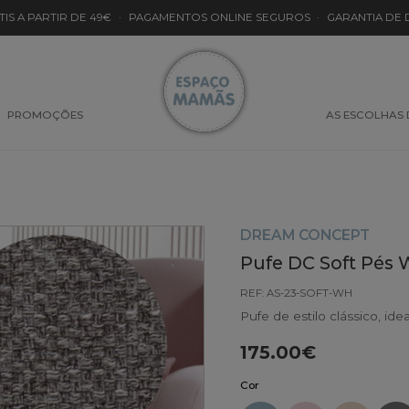
TIS A PARTIR DE 49€
·
PAGAMENTOS ONLINE SEGUROS
·
GARANTIA DE
PROMOÇÕES
AS ESCOLHAS
DREAM CONCEPT
Pufe DC Soft Pés 
REF: AS-23-SOFT-WH
Pufe de estilo clássico, ide
175.00€
Cor