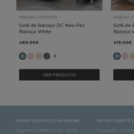
DREAM CONCEPT
DREAM 
Sofá de Baloiço DC Neo Pés
Sofá de
Baloiço White
Baloiço 
469.00€
419.00€
VER PRODUTO
APOIO CLIENTE LOJA ONLINE
APOIO CLIENTE 
Segunda a Sexta 10:00 › 19:00
Segunda a Doming